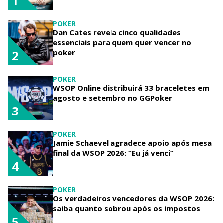
1
POKER
Dan Cates revela cinco qualidades
essenciais para quem quer vencer no
poker
2
POKER
WSOP Online distribuirá 33 braceletes em
agosto e setembro no GGPoker
3
POKER
Jamie Schaevel agradece apoio após mesa
final da WSOP 2026: “Eu já venci”
4
POKER
Os verdadeiros vencedores da WSOP 2026:
saiba quanto sobrou após os impostos
5