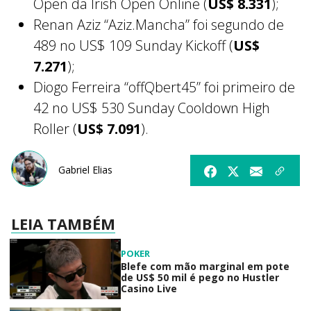
Open da Irish Open Online (
US$ 8.331
);
Renan Aziz “Aziz.Mancha” foi segundo de
489 no US$ 109 Sunday Kickoff (
US$
7.271
);
Diogo Ferreira “offQbert45” foi primeiro de
42 no US$ 530 Sunday Cooldown High
Roller (
US$ 7.091
).
Gabriel Elias
LEIA TAMBÉM
POKER
Blefe com mão marginal em pote
de US$ 50 mil é pego no Hustler
Casino Live