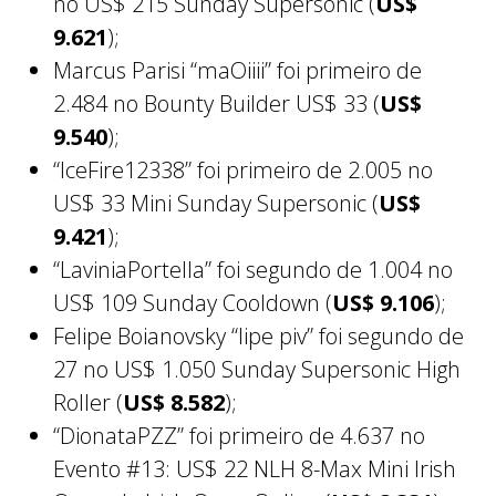
no US$ 215 Sunday Supersonic (
US$
9.621
);
Marcus Parisi “maOiiii” foi primeiro de
2.484 no Bounty Builder US$ 33 (
US$
9.540
);
“IceFire12338” foi primeiro de 2.005 no
US$ 33 Mini Sunday Supersonic (
US$
9.421
);
“LaviniaPortella” foi segundo de 1.004 no
US$ 109 Sunday Cooldown (
US$ 9.106
);
Felipe Boianovsky “lipe piv” foi segundo de
27 no US$ 1.050 Sunday Supersonic High
Roller (
US$ 8.582
);
“DionataPZZ” foi primeiro de 4.637 no
Evento #13: US$ 22 NLH 8-Max Mini Irish