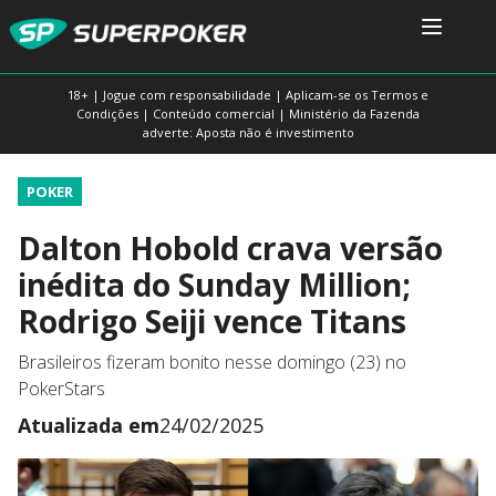
18+ | Jogue com responsabilidade | Aplicam-se os Termos e
Condições | Conteúdo comercial | Ministério da Fazenda
adverte: Aposta não é investimento
POKER
Dalton Hobold crava versão
inédita do Sunday Million;
Rodrigo Seiji vence Titans
Brasileiros fizeram bonito nesse domingo (23) no
PokerStars
Atualizada em
24/02/2025