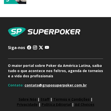
Siga-nos
O maior portal sobre Poker da América Latina, saiba
tudo o que acontece nos feltros, agenda de torneios
e a vida dos profissionais
Contato:
contato@gruposuperpoker.com.br
Sobre Nós
|
Staff
|
Termos e Condições
|
Privacidade
|
Política Editorial
|
Ad Choices