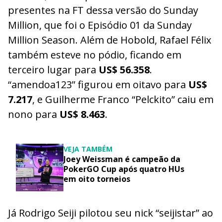
presentes na FT dessa versão do Sunday
Million, que foi o Episódio 01 da Sunday
Million Season. Além de Hobold, Rafael Félix
também esteve no pódio, ficando em
terceiro lugar para
US$ 56.358
.
“amendoa123” figurou em oitavo para
US$
7.217
, e Guilherme Franco “Pelckito” caiu em
nono para
US$ 8.463
.
VEJA TAMBÉM
Joey Weissman é campeão da
PokerGO Cup após quatro HUs
em oito torneios
Já Rodrigo Seiji pilotou seu nick “seijistar” ao