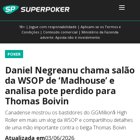
18+ | Jogue com responsabilidade | Aplicam-se os Termos e
Condições | Conteúdo comercial | Ministério da Fazenda
adverte: Aposta não é investimento
POKER
Daniel Negreanu chama salão
da WSOP de ‘Madhouse’ e
analisa pote perdido para
Thomas Boivin
Canadense mostrou os bastidores do GGMillion$ High
Roller em mais um vlog da WSOP e compartilhou detalhes
de uma mão importante contra o belga Thomas Boivin.
Atualizada em
03/06/2026