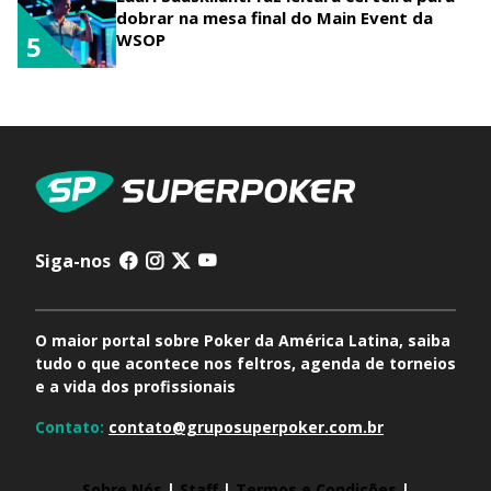
dobrar na mesa final do Main Event da
WSOP
5
Siga-nos
O maior portal sobre Poker da América Latina, saiba
tudo o que acontece nos feltros, agenda de torneios
e a vida dos profissionais
Contato:
contato@gruposuperpoker.com.br
Sobre Nós
|
Staff
|
Termos e Condições
|