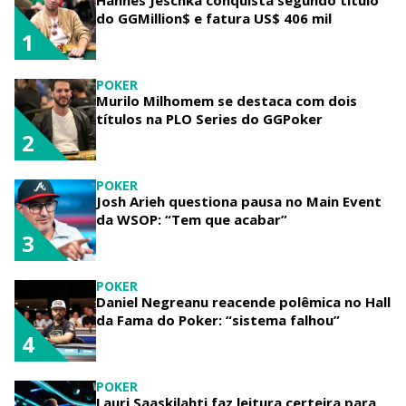
Hannes Jeschka conquista segundo título
do GGMillion$ e fatura US$ 406 mil
1
POKER
Murilo Milhomem se destaca com dois
títulos na PLO Series do GGPoker
2
POKER
Josh Arieh questiona pausa no Main Event
da WSOP: “Tem que acabar”
3
POKER
Daniel Negreanu reacende polêmica no Hall
da Fama do Poker: “sistema falhou”
4
POKER
Lauri Saaskilahti faz leitura certeira para