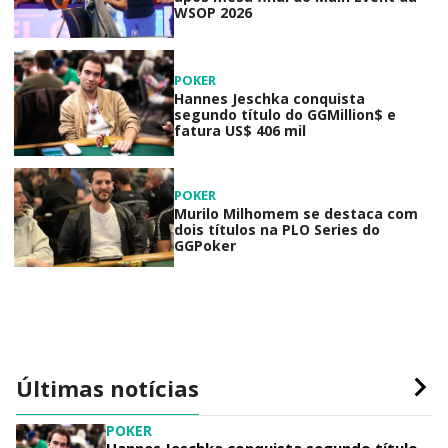
WSOP 2026
POKER
Hannes Jeschka conquista
segundo título do GGMillion$ e
fatura US$ 406 mil
POKER
Murilo Milhomem se destaca com
dois títulos na PLO Series do
GGPoker
Últimas notícias
POKER