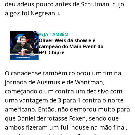
deu adeus pouco antes de Schulman, cujo
algoz foi Negreanu.
VEJA TAMBÉM
Oliver Weis dá show e é
campeão do Main Event do
EPT Chipre
O canadense também colocou um fim na
jornada de Ausmus e de Wantman,
começando o um contra um decisivo com
uma vantagem de 3 para 1 contra o norte-
americano. Então, não demorou muito para
que Daniel derrotasse Foxen, sendo que
ambos fizeram um full house na mão final,