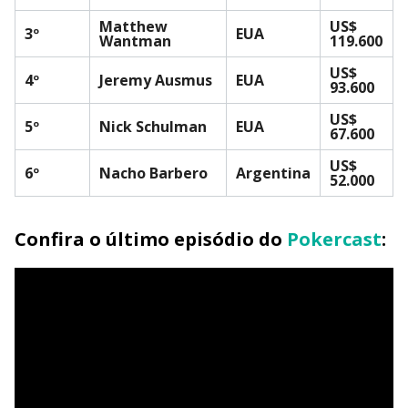
Matthew
US$
3º
EUA
Wantman
119.600
US$
4º
Jeremy Ausmus
EUA
93.600
US$
5º
Nick Schulman
EUA
67.600
US$
6º
Nacho Barbero
Argentina
52.000
Confira o último episódio do
Pokercast
: