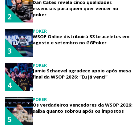
Dan Cates revela cinco qualidades
essenciais para quem quer vencer no
poker
2
POKER
WSOP Online distribuirá 33 braceletes em
agosto e setembro no GGPoker
3
POKER
Jamie Schaevel agradece apoio após mesa
final da WSOP 2026: “Eu já venci”
4
POKER
Os verdadeiros vencedores da WSOP 2026:
saiba quanto sobrou após os impostos
5