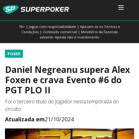
18+ | Jogue com responsabilidade | Aplicam-se os Termos e
Condições | Conteúdo comercial | Ministério da Fazenda
adverte: Aposta não é investimento
POKER
Daniel Negreanu supera Alex
Foxen e crava Evento #6 do
PGT PLO II
Foi o terceiro título do jogador nesta temporada do
circuito
Atualizada em
21/10/2024