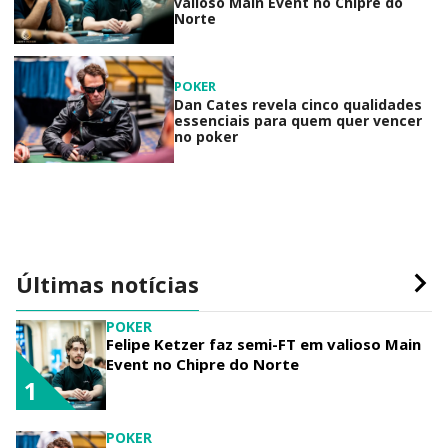
valioso Main Event no Chipre do
Norte
POKER
Dan Cates revela cinco qualidades
essenciais para quem quer vencer
no poker
Últimas notícias
POKER
Felipe Ketzer faz semi-FT em valioso Main
Event no Chipre do Norte
1
POKER