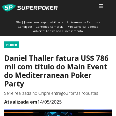
18+ | Jogue com responsabilidade | Aplicam-se os Termos e
Condições | Conteúdo comercial | Ministério da Fazenda
adverte: Aposta não é investimento
POKER
Daniel Thaller fatura US$ 786
mil com título do Main Event
do Mediterranean Poker
Party
Série realizada no Chipre entregou forras robustas
Atualizada em
14/05/2025