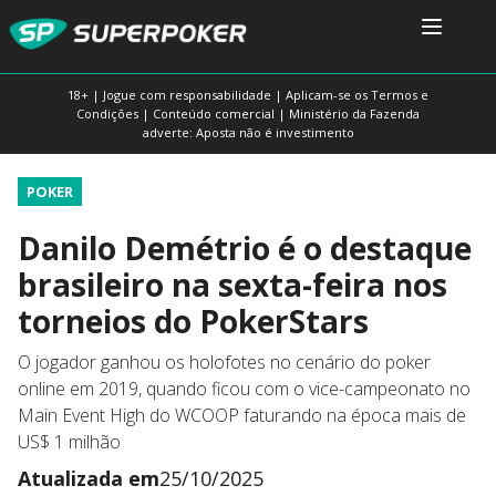
18+ | Jogue com responsabilidade | Aplicam-se os Termos e
Condições | Conteúdo comercial | Ministério da Fazenda
adverte: Aposta não é investimento
POKER
Danilo Demétrio é o destaque
brasileiro na sexta-feira nos
torneios do PokerStars
O jogador ganhou os holofotes no cenário do poker
online em 2019, quando ficou com o vice-campeonato no
Main Event High do WCOOP faturando na época mais de
US$ 1 milhão
Atualizada em
25/10/2025