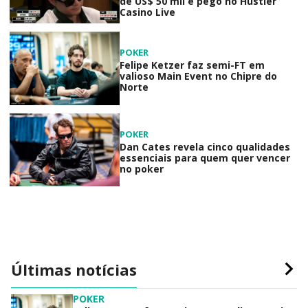
de US$ 50 mil é pego no Hustler
Casino Live
POKER
Felipe Ketzer faz semi-FT em
valioso Main Event no Chipre do
Norte
POKER
Dan Cates revela cinco qualidades
essenciais para quem quer vencer
no poker
Últimas notícias
POKER