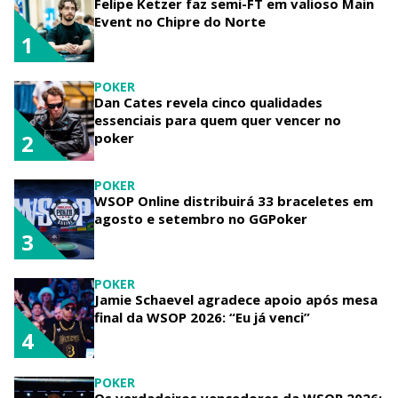
Felipe Ketzer faz semi-FT em valioso Main
Event no Chipre do Norte
1
POKER
Dan Cates revela cinco qualidades
essenciais para quem quer vencer no
poker
2
POKER
WSOP Online distribuirá 33 braceletes em
agosto e setembro no GGPoker
3
POKER
Jamie Schaevel agradece apoio após mesa
final da WSOP 2026: “Eu já venci”
4
POKER