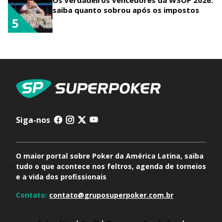
Os verdadeiros vencedores da WSOP 2026:
saiba quanto sobrou após os impostos
5
Siga-nos
O maior portal sobre Poker da América Latina, saiba
tudo o que acontece nos feltros, agenda de torneios
e a vida dos profissionais
Contato:
contato@gruposuperpoker.com.br