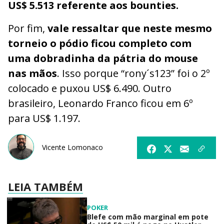
US$ 5.513 referente aos bounties.
Por fim,
vale ressaltar que neste mesmo
torneio o pódio ficou completo com
uma dobradinha da pátria do mouse
nas mãos
. Isso porque “rony´s123” foi o 2º
colocado e puxou US$ 6.490. Outro
brasileiro, Leonardo Franco ficou em 6º
para US$ 1.197.
Vicente Lomonaco
LEIA TAMBÉM
POKER
Blefe com mão marginal em pote