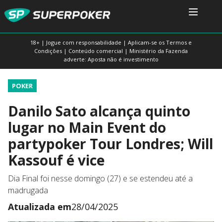
18+ | Jogue com responsabilidade | Aplicam-se os Termos e
Condições | Conteúdo comercial | Ministério da Fazenda
adverte: Aposta não é investimento
POKER
Danilo Sato alcança quinto
lugar no Main Event do
partypoker Tour Londres; Will
Kassouf é vice
Dia Final foi nesse domingo (27) e se estendeu até a
madrugada
Atualizada em
28/04/2025