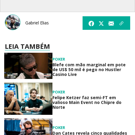
Gabriel Elias
LEIA TAMBÉM
POKER
Blefe com mão marginal em pote
de US$ 50 mil é pego no Hustler
Casino Live
POKER
Felipe Ketzer faz semi-FT em
valioso Main Event no Chipre do
Norte
POKER
Dan Cates revela cinco qualidades