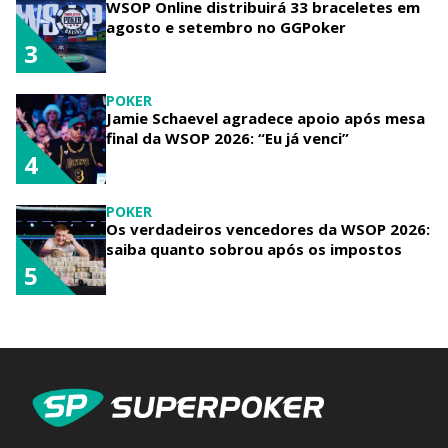
WSOP Online distribuirá 33 braceletes em
agosto e setembro no GGPoker
3
POKER
Jamie Schaevel agradece apoio após mesa
final da WSOP 2026: “Eu já venci”
4
POKER
Os verdadeiros vencedores da WSOP 2026:
saiba quanto sobrou após os impostos
5