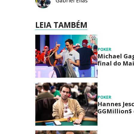
Gabriel Elias
LEIA TAMBÉM
POKER
Michael Ga
final do Ma
POKER
Hannes Jesc
GGMillion$ 