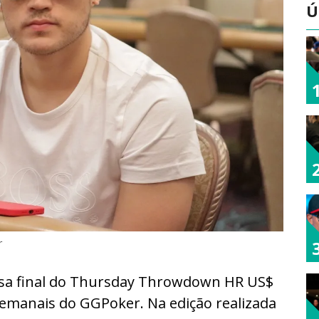
Ú
r
mesa final do Thursday Throwdown HR US$
semanais do GGPoker. Na edição realizada