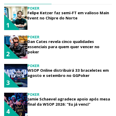
POKER
Felipe Ketzer faz semi-FT em valioso Main
Event no Chipre do Norte
1
POKER
Dan Cates revela cinco qualidades
essenciais para quem quer vencer no
poker
2
POKER
WSOP Online distribuirá 33 braceletes em
agosto e setembro no GGPoker
3
POKER
Jamie Schaevel agradece apoio após mesa
final da WSOP 2026: “Eu já venci”
4