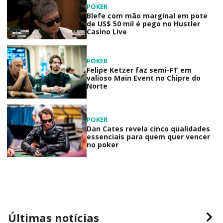
POKER
Blefe com mão marginal em pote
de US$ 50 mil é pego no Hustler
Casino Live
POKER
Felipe Ketzer faz semi-FT em
valioso Main Event no Chipre do
Norte
POKER
Dan Cates revela cinco qualidades
essenciais para quem quer vencer
no poker
Últimas notícias