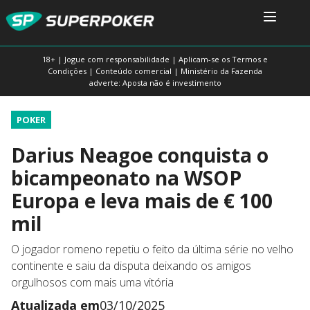
18+ | Jogue com responsabilidade | Aplicam-se os Termos e
Condições | Conteúdo comercial | Ministério da Fazenda
adverte: Aposta não é investimento
POKER
Darius Neagoe conquista o
bicampeonato na WSOP
Europa e leva mais de € 100
mil
O jogador romeno repetiu o feito da última série no velho
continente e saiu da disputa deixando os amigos
orgulhosos com mais uma vitória
Atualizada em
03/10/2025