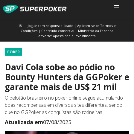
18+ | Jogue com responsabilidade | Aplicam-se os Termos e
Condições | Conteúdo comercial | Ministério da Fazenda
adverte: Aposta não é investimento
POKER
Davi Cola sobe ao pódio no
Bounty Hunters da GGPoker e
garante mais de US$ 21 mil
O pelotão brasileiro no poker online segue acumulando
boas recompensas em diversos sites diferentes, sendo
que no GGPoker as conquistas são rotineiras
Atualizada em
07/08/2025