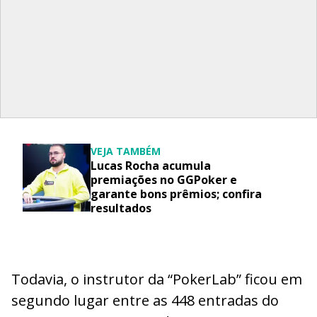
VEJA TAMBÉM
Lucas Rocha acumula
premiações no GGPoker e
garante bons prêmios; confira
resultados
Todavia, o instrutor da “PokerLab” ficou em
segundo lugar entre as 448 entradas do