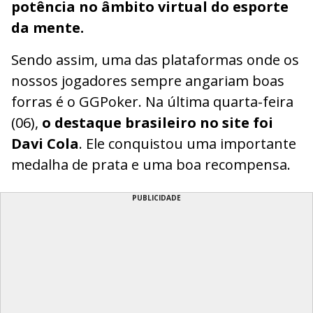
potência no âmbito virtual do esporte
da mente.
Sendo assim, uma das plataformas onde os
nossos jogadores sempre angariam boas
forras é o GGPoker. Na última quarta-feira
(06),
o destaque brasileiro no site foi
Davi Cola
. Ele conquistou uma importante
medalha de prata e uma boa recompensa.
PUBLICIDADE