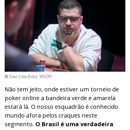
©
Davi Cola (Foto: WSOP)
Não tem jeito, onde estiver um torneio de
poker online a bandeira verde e amarela
estará lá. O nosso esquadrão é conhecido
mundo afora pelos craques neste
segmento.
O Brasil é uma verdadeira