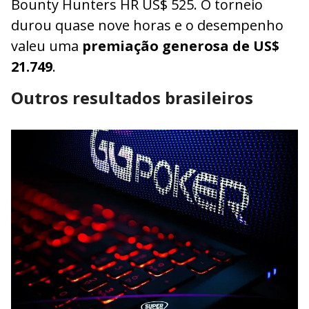
Bounty Hunters HR US$ 525. O torneio
durou quase nove horas e o desempenho
valeu uma
premiação generosa de US$
21.749
.
Outros resultados brasileiros