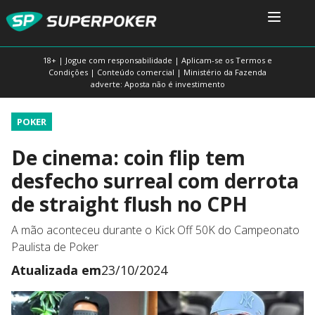
18+ | Jogue com responsabilidade | Aplicam-se os Termos e
Condições | Conteúdo comercial | Ministério da Fazenda
adverte: Aposta não é investimento
POKER
De cinema: coin flip tem
desfecho surreal com derrota
de straight flush no CPH
A mão aconteceu durante o Kick Off 50K do Campeonato
Paulista de Poker
Atualizada em
23/10/2024