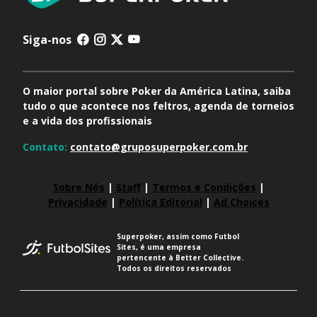
Siga-nos
O maior portal sobre Poker da América Latina, saiba
tudo o que acontece nos feltros, agenda de torneios
e a vida dos profissionais
Contato:
contato@gruposuperpoker.com.br
Sobre Nós
|
Staff
|
Termos e Condições
|
Privacidade
|
Política Editorial
|
Ad Choices
Superpoker, assim como Futbol
Sites, é uma empresa
pertencente à Better Collective.
Todos os direitos reservados