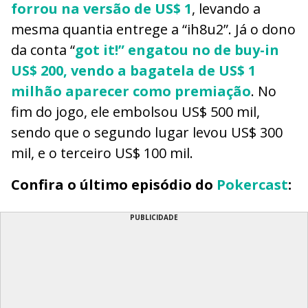
forrou na versão de US$ 1
, levando a
mesma quantia entrege a “ih8u2”. Já o dono
da conta “
got it!” engatou no de buy-in
US$ 200, vendo a bagatela de US$ 1
milhão aparecer como premiação
. No
fim do jogo, ele embolsou US$ 500 mil,
sendo que o segundo lugar levou US$ 300
mil, e o terceiro US$ 100 mil.
Confira o último episódio do
Pokercast
:
PUBLICIDADE