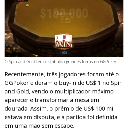
O Spin and Gold tem distribuído grandes forras no GGPoker
Recentemente, três jogadores foram até o
GGPoker e deram o buy-in de US$ 1 no Spin
and Gold, vendo o multiplicador máximo
aparecer e transformar a mesa em
dourada. Assim, o prêmio de US$ 100 mil
estava em disputa, e a partida foi definida
em uma mão sem escape.