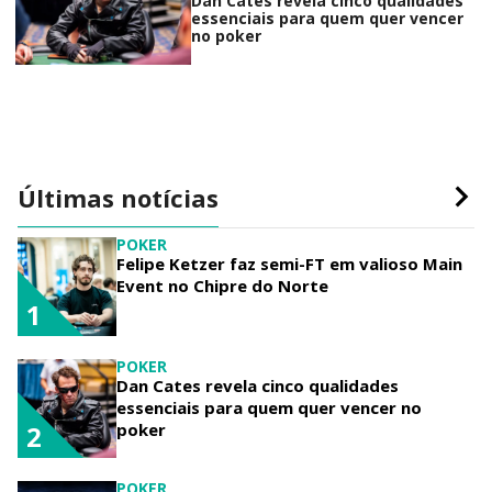
Dan Cates revela cinco qualidades
essenciais para quem quer vencer
no poker
Últimas notícias
POKER
Felipe Ketzer faz semi-FT em valioso Main
Event no Chipre do Norte
1
POKER
Dan Cates revela cinco qualidades
essenciais para quem quer vencer no
poker
2
POKER