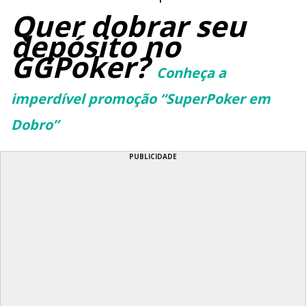
Quer dobrar seu
depósito no
GGPoker?
Conheça a
imperdível promoção “SuperPoker em
Dobro”
PUBLICIDADE