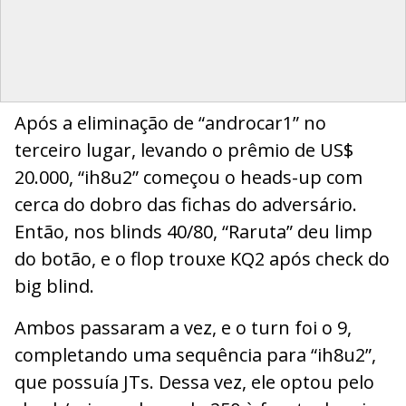
Após a eliminação de “androcar1” no
terceiro lugar, levando o prêmio de US$
20.000, “ih8u2” começou o heads-up com
cerca do dobro das fichas do adversário.
Então, nos blinds 40/80, “Raruta” deu limp
do botão, e o flop trouxe KQ2 após check do
big blind.
Ambos passaram a vez, e o turn foi o 9,
completando uma sequência para “ih8u2”,
que possuía JTs. Dessa vez, ele optou pelo