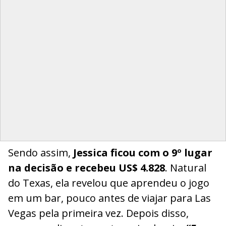
Sendo assim,
Jessica ficou com o 9º lugar
na decisão e recebeu US$ 4.828
. Natural
do Texas, ela revelou que aprendeu o jogo
em um bar, pouco antes de viajar para Las
Vegas pela primeira vez. Depois disso,