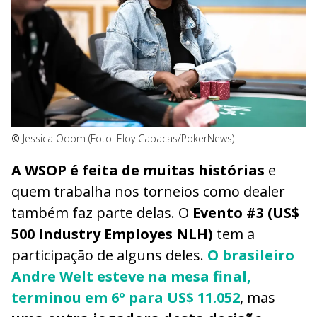
©
Jessica Odom (Foto: Eloy Cabacas/PokerNews)
A WSOP é feita de muitas histórias
e
quem trabalha nos torneios como dealer
também faz parte delas. O
Evento #3 (US$
500 Industry Employes NLH)
tem a
participação de alguns deles.
O brasileiro
Andre Welt esteve na mesa final,
terminou em 6º para US$ 11.052
, mas