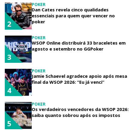
POKER
Dan Cates revela cinco qualidades
essenciais para quem quer vencer no
poker
2
POKER
WSOP Online distribuirá 33 braceletes em
agosto e setembro no GGPoker
3
POKER
Jamie Schaevel agradece apoio após mesa
final da WSOP 2026: “Eu já venci”
4
POKER
Os verdadeiros vencedores da WSOP 2026:
saiba quanto sobrou após os impostos
5