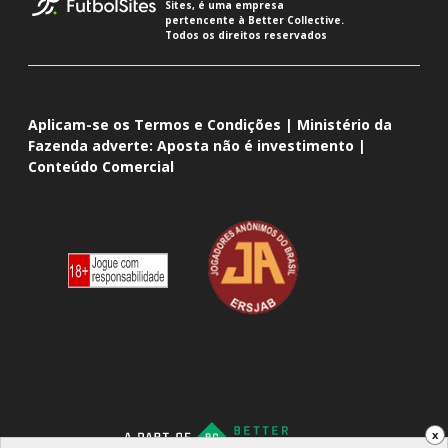
Sites, é uma empresa
pertencente à Better Collective.
Todos os direitos reservados
Aplicam-se os Termos e Condições | Ministério da
Fazenda adverte: Aposta não é investimento |
Conteúdo Comercial
x