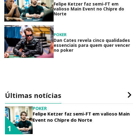
Felipe Ketzer faz semi-FT em
valioso Main Event no Chipre do
Norte
POKER
Dan Cates revela cinco qualidades
essenciais para quem quer vencer
no poker
Últimas notícias
POKER
Felipe Ketzer faz semi-FT em valioso Main
Event no Chipre do Norte
1