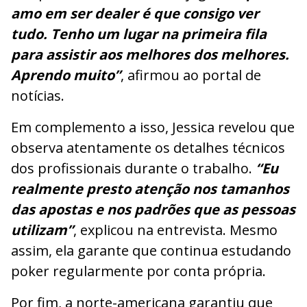
amo em ser dealer é que consigo ver
tudo. Tenho um lugar na primeira fila
para assistir aos melhores dos melhores.
Aprendo muito”
, afirmou ao portal de
notícias.
Em complemento a isso, Jessica revelou que
observa atentamente os detalhes técnicos
dos profissionais durante o trabalho.
“Eu
realmente presto atenção nos tamanhos
das apostas e nos padrões que as pessoas
utilizam”
, explicou na entrevista. Mesmo
assim, ela garante que continua estudando
poker regularmente por conta própria.
Por fim, a norte-americana garantiu que