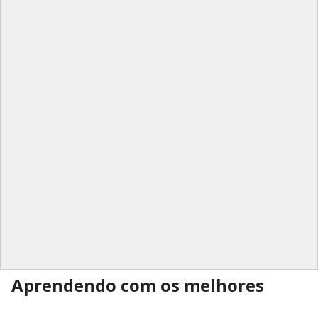
Aprendendo com os melhores