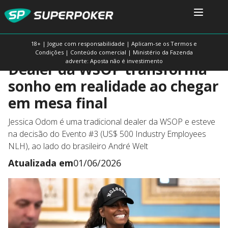
18+ | Jogue com responsabilidade | Aplicam-se os Termos e
Condições | Conteúdo comercial | Ministério da Fazenda
adverte: Aposta não é investimento
Dealer da WSOP transforma
sonho em realidade ao chegar
em mesa final
Jessica Odom é uma tradicional dealer da WSOP e esteve
na decisão do Evento #3 (US$ 500 Industry Employees
NLH), ao lado do brasileiro André Welt
Atualizada em
01/06/2026