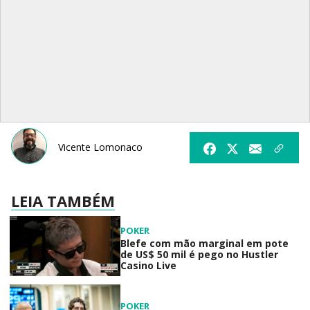
Vicente Lomonaco
LEIA TAMBÉM
POKER
Blefe com mão marginal em pote
de US$ 50 mil é pego no Hustler
Casino Live
POKER