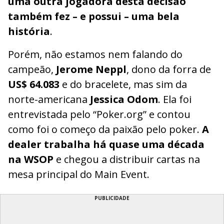
uma outra jogadora desta decisão
também fez – e possui – uma bela
história
.
Porém, não estamos nem falando do
campeão,
Jerome Neppl
, dono da forra de
US$ 64.083
e do bracelete, mas sim da
norte-americana
Jessica Odom
. Ela foi
entrevistada pelo “Poker.org” e contou
como foi o começo da paixão pelo poker.
A
dealer trabalha há quase uma década
na WSOP
e chegou a distribuir cartas na
mesa principal do Main Event.
PUBLICIDADE