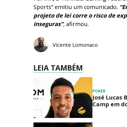
Sports” emitiu um comunicado.
“E
projeto de lei corre o risco de ex
inseguras”
, afirmou.
Vicente Lomonaco
LEIA TAMBÉM
POKER
José Lucas
Camp em do