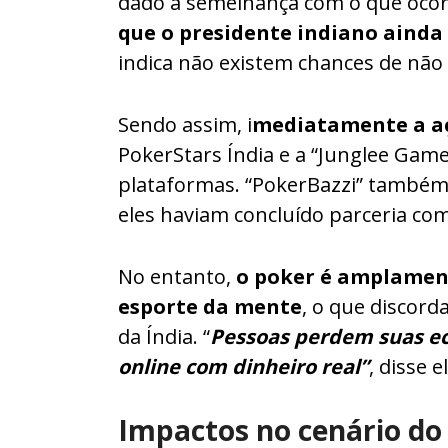
dado a semelhança com o que ocor
que o presidente indiano ainda 
indica não existem chances de não 
Sendo assim, i
mediatamente a a
PokerStars Índia e a “Junglee Gam
plataformas. “PokerBazzi” também
eles haviam concluído parceria co
No entanto,
o poker é amplame
esporte da mente
, o que discord
da Índia. “
Pessoas perdem suas ec
online com dinheiro real”
, disse e
Impactos no cenário do