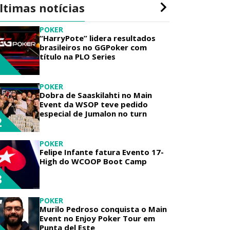
ltimas notícias
POKER
“HarryPote” lidera resultados
brasileiros no GGPoker com
título na PLO Series
1
POKER
Dobra de Saaskilahti no Main
Event da WSOP teve pedido
especial de Jumalon no turn
2
POKER
Felipe Infante fatura Evento 17-
High do WCOOP Boot Camp
3
POKER
Murilo Pedroso conquista o Main
Event no Enjoy Poker Tour em
Punta del Este