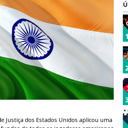
Ú
e Justiça dos Estados Unidos aplicou uma