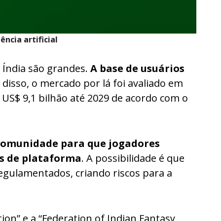
ncia artificial
Índia são grandes.
A base de usuários
 disso, o mercado por lá foi avaliado em
 US$ 9,1 bilhão até 2029 de acordo com o
 comunidade para que jogadores
 de plataforma
. A possibilidade é que
egulamentados, criando riscos para a
tion” e a “Federation of Indian Fantasy