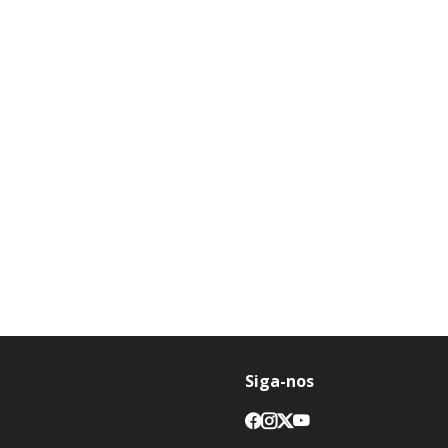
Siga-nos