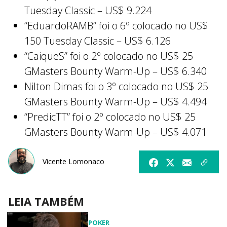
Tuesday Classic – US$ 9.224
“EduardoRAMB” foi o 6º colocado no US$
150 Tuesday Classic – US$ 6.126
“CaiqueS” foi o 2º colocado no US$ 25
GMasters Bounty Warm-Up – US$ 6.340
Nilton Dimas foi o 3º colocado no US$ 25
GMasters Bounty Warm-Up – US$ 4.494
“PredicTT” foi o 2º colocado no US$ 25
GMasters Bounty Warm-Up – US$ 4.071
Vicente Lomonaco
LEIA TAMBÉM
POKER