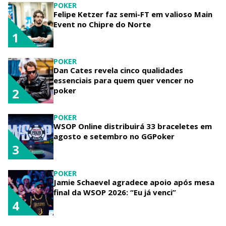
POKER
Felipe Ketzer faz semi-FT em valioso Main
Event no Chipre do Norte
1
POKER
Dan Cates revela cinco qualidades
essenciais para quem quer vencer no
poker
2
POKER
WSOP Online distribuirá 33 braceletes em
agosto e setembro no GGPoker
3
POKER
Jamie Schaevel agradece apoio após mesa
final da WSOP 2026: “Eu já venci”
4