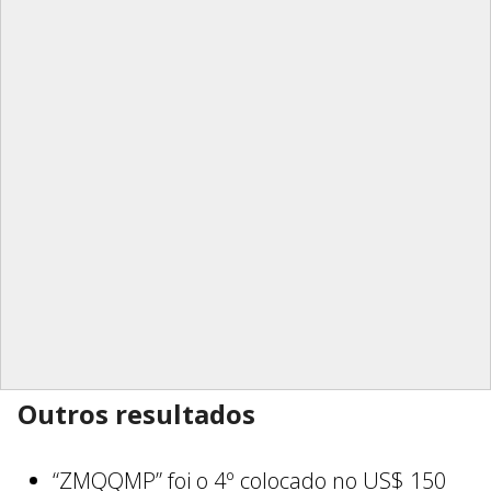
Outros resultados
“ZMQQMP” foi o 4º colocado no US$ 150