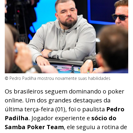
©
Pedro Padilha mostrou novamente suas habilidades
Os brasileiros seguem dominando o poker
online. Um dos grandes destaques da
última terça-feira (01), foi o paulista
Pedro
Padilha
. Jogador experiente e
sócio do
Samba Poker Team
, ele seguiu a rotina de