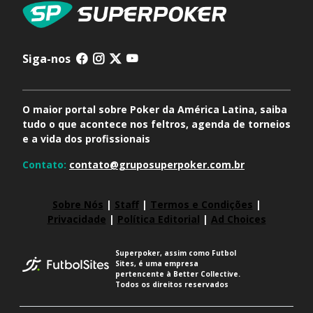
Siga-nos
O maior portal sobre Poker da América Latina, saiba
tudo o que acontece nos feltros, agenda de torneios
e a vida dos profissionais
Contato:
contato@gruposuperpoker.com.br
Sobre Nós
|
Staff
|
Termos e Condições
|
Privacidade
|
Política Editorial
|
Ad Choices
Superpoker, assim como Futbol
Sites, é uma empresa
pertencente à Better Collective.
Todos os direitos reservados