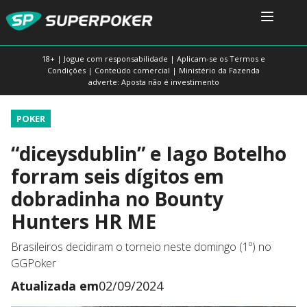
18+ | Jogue com responsabilidade | Aplicam-se os Termos e
Condições | Conteúdo comercial | Ministério da Fazenda
adverte: Aposta não é investimento
POKER
“diceysdublin” e Iago Botelho
forram seis dígitos em
dobradinha no Bounty
Hunters HR ME
Brasileiros decidiram o torneio neste domingo (1º) no
GGPoker
Atualizada em
02/09/2024