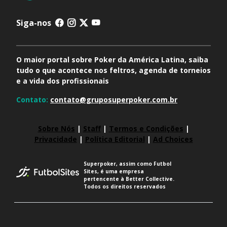
Siga-nos
O maior portal sobre Poker da América Latina, saiba
tudo o que acontece nos feltros, agenda de torneios
e a vida dos profissionais
Contato:
contato@gruposuperpoker.com.br
Sobre Nós
|
Staff
|
Termos e Condições
|
Privacidade
|
Política Editorial
|
Ad Choices
Superpoker, assim como Futbol
Sites, é uma empresa
pertencente à Better Collective.
Todos os direitos reservados