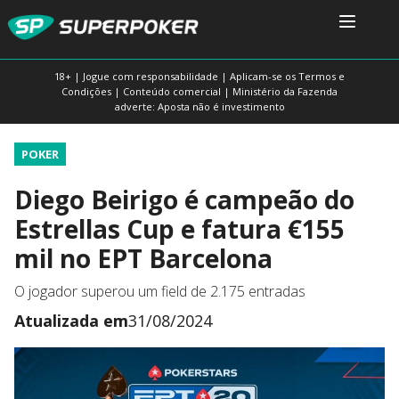
18+ | Jogue com responsabilidade | Aplicam-se os Termos e
Condições | Conteúdo comercial | Ministério da Fazenda
adverte: Aposta não é investimento
POKER
Diego Beirigo é campeão do
Estrellas Cup e fatura €155
mil no EPT Barcelona
O jogador superou um field de 2.175 entradas
Atualizada em
31/08/2024