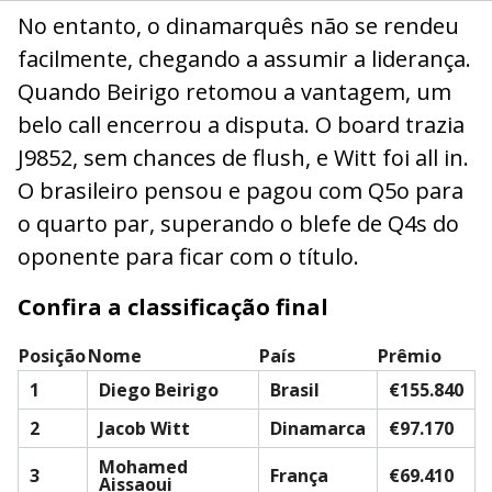
No entanto, o dinamarquês não se rendeu
facilmente, chegando a assumir a liderança.
Quando Beirigo retomou a vantagem, um
belo call encerrou a disputa. O board trazia
J9852, sem chances de flush, e Witt foi all in.
O brasileiro pensou e pagou com Q5o para
o quarto par, superando o blefe de Q4s do
oponente para ficar com o título.
Confira a classificação final
Posição
Nome
País
Prêmio
1
Diego Beirigo
Brasil
€155.840
2
Jacob Witt
Dinamarca
€97.170
Mohamed
3
França
€69.410
Aissaoui