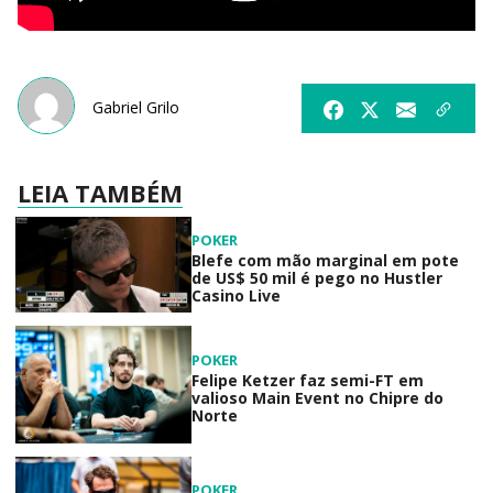
Gabriel Grilo
LEIA TAMBÉM
POKER
Blefe com mão marginal em pote
de US$ 50 mil é pego no Hustler
Casino Live
POKER
Felipe Ketzer faz semi-FT em
valioso Main Event no Chipre do
Norte
POKER