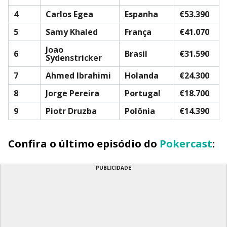
4
Carlos Egea
Espanha
€53.390
5
Samy Khaled
França
€41.070
Joao
6
Brasil
€31.590
Sydenstricker
7
Ahmed Ibrahimi
Holanda
€24.300
8
Jorge Pereira
Portugal
€18.700
9
Piotr Druzba
Polônia
€14.390
Confira o último episódio do
Pokercast
:
PUBLICIDADE