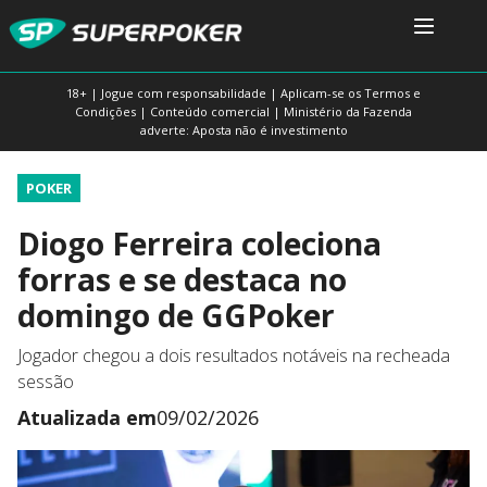
18+ | Jogue com responsabilidade | Aplicam-se os Termos e
Condições | Conteúdo comercial | Ministério da Fazenda
adverte: Aposta não é investimento
POKER
Diogo Ferreira coleciona
forras e se destaca no
domingo de GGPoker
Jogador chegou a dois resultados notáveis na recheada
sessão
Atualizada em
09/02/2026