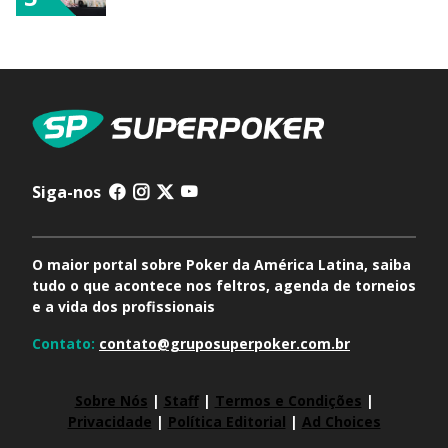
Siga-nos
O maior portal sobre Poker da América Latina, saiba
tudo o que acontece nos feltros, agenda de torneios
e a vida dos profissionais
Contato:
contato@gruposuperpoker.com.br
Sobre Nós
|
Staff
|
Termos e Condições
|
Privacidade
|
Política Editorial
|
Ad Choices