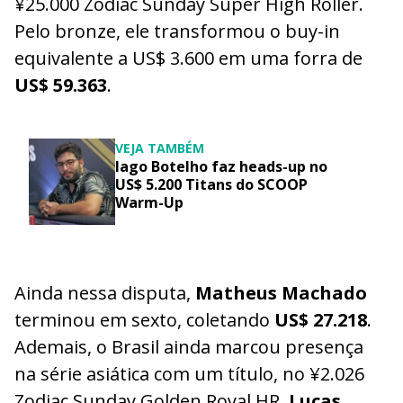
¥25.000 Zodiac Sunday Super High Roller.
Pelo bronze, ele transformou o buy-in
equivalente a US$ 3.600 em uma forra de
US$ 59.363
.
VEJA TAMBÉM
Iago Botelho faz heads-up no
US$ 5.200 Titans do SCOOP
Warm-Up
Ainda nessa disputa,
Matheus Machado
terminou em sexto, coletando
US$ 27.218
.
Ademais, o Brasil ainda marcou presença
na série asiática com um título, no ¥2.026
Zodiac Sunday Golden Royal HR.
Lucas