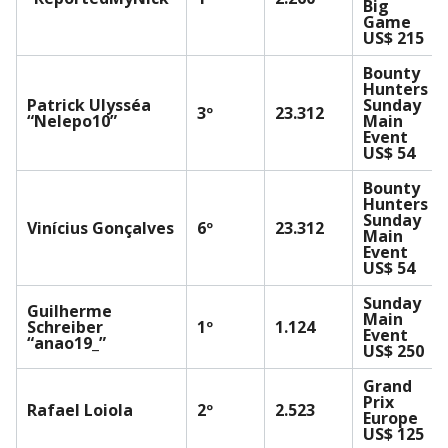
Big
Game
US$ 215
Bounty
Hunters
Patrick Ulysséa
Sunday
3º
23.312
“Nelepo10”
Main
Event
US$ 54
Bounty
Hunters
Sunday
Vinícius Gonçalves
6º
23.312
Main
Event
US$ 54
Sunday
Guilherme
Main
Schreiber
1º
1.124
Event
“anao19_”
US$ 250
Grand
Prix
Rafael Loiola
2º
2.523
Europe
US$ 125