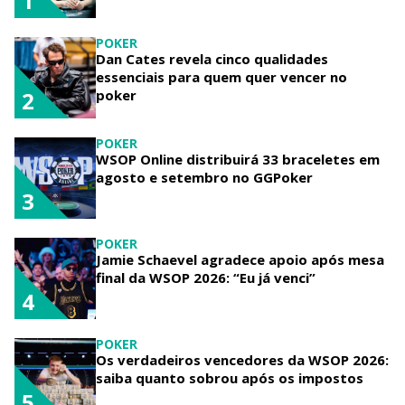
1
POKER
Dan Cates revela cinco qualidades
essenciais para quem quer vencer no
poker
2
POKER
WSOP Online distribuirá 33 braceletes em
agosto e setembro no GGPoker
3
POKER
Jamie Schaevel agradece apoio após mesa
final da WSOP 2026: “Eu já venci”
4
POKER
Os verdadeiros vencedores da WSOP 2026:
saiba quanto sobrou após os impostos
5