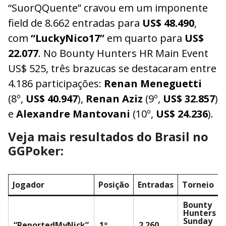
“SuorQQuente” cravou em um imponente
field de 8.662 entradas para
US$ 48.490
,
com
“LuckyNico17”
em quarto para
US$
22.077
. No Bounty Hunters HR Main Event
US$ 525, três brazucas se destacaram entre
4.186 participações:
Renan Meneguetti
(8º,
US$ 40.947
),
Renan Aziz
(9º,
US$ 32.857
)
e
Alexandre Mantovani
(10º,
US$ 24.236
).
Veja mais resultados do Brasil no
GGPoker:
Jogador
Posição
Entradas
Torneio
Bounty
Hunters
Sunday
“ReportedMyNick”
1º
2.260