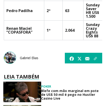
Sunday
Saver
Pedro Padilha
2º
63
HR US$
1.500
Sunday
Renan Maciel
Crazy
1º
2.064
“COPASFORA”
Eights
US$ 88
Gabriel Elias
LEIA TAMBÉM
POKER
Blefe com mão marginal em pote
de US$ 50 mil é pego no Hustler
Casino Live