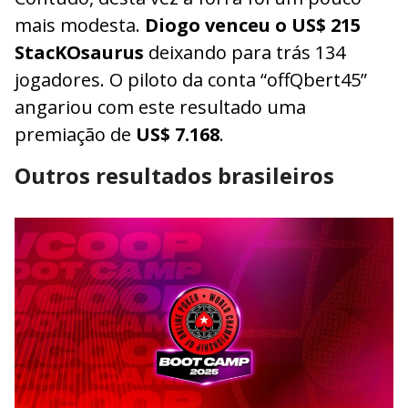
mais modesta.
Diogo venceu o US$ 215
StacKOsaurus
deixando para trás 134
jogadores. O piloto da conta “offQbert45”
angariou com este resultado uma
premiação de
US$ 7.168
.
Outros resultados brasileiros