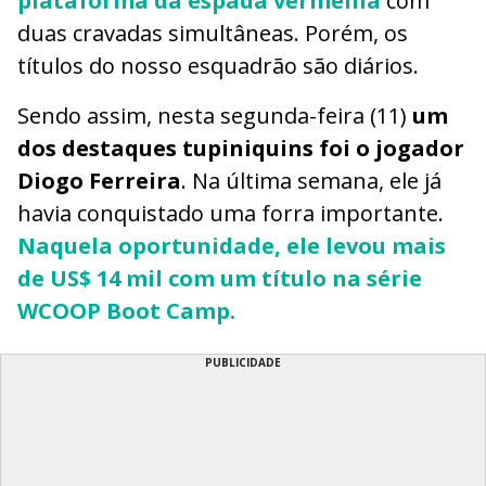
plataforma da espada vermelha
com
duas cravadas simultâneas. Porém, os
títulos do nosso esquadrão são diários.
Sendo assim, nesta segunda-feira (11)
um
dos destaques tupiniquins foi o jogador
Diogo Ferreira
. Na última semana, ele já
havia conquistado uma forra importante.
Naquela oportunidade, ele levou mais
de US$ 14 mil com um título na série
WCOOP Boot Camp.
PUBLICIDADE