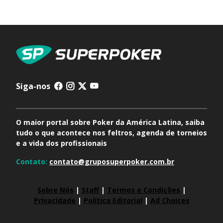
Siga-nos
O maior portal sobre Poker da América Latina, saiba
tudo o que acontece nos feltros, agenda de torneios
e a vida dos profissionais
Contato:
contato@gruposuperpoker.com.br
Sobre Nós
|
Staff
|
Termos e Condições
|
Privacidade
|
Política Editorial
|
Ad Choices