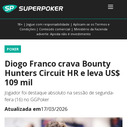
18+ | Jogue com responsabilidade | Aplicam-se os Termos e
Condições | Conteúdo comercial | Ministério da Fazenda
adverte: Aposta não é investimento
POKER
Diogo Franco crava Bounty
Hunters Circuit HR e leva US$
109 mil
Jogador foi destaque absoluto na sessão de segunda-
feira (16) no GGPoker
Atualizada em
17/03/2026