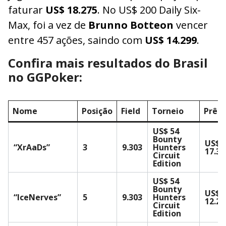
faturar
US$ 18.275
. No US$ 200 Daily Six-
Max, foi a vez de
Brunno Botteon
vencer
entre 457 ações, saindo com
US$ 14.299
.
Confira mais resultados do Brasil
no GGPoker:
Nome
Posição
Field
Torneio
Prêm
US$ 54
Bounty
US$
“XrAaDs”
3
9.303
Hunters
17.34
Circuit
Edition
US$ 54
Bounty
US$
“IceNerves”
5
9.303
Hunters
12.28
Circuit
Edition