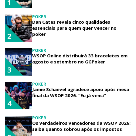
1
POKER
Dan Cates revela cinco qualidades
essenciais para quem quer vencer no
poker
2
POKER
WSOP Online distribuirá 33 braceletes em
agosto e setembro no GGPoker
3
POKER
Jamie Schaevel agradece apoio após mesa
final da WSOP 2026: “Eu já venci”
4
POKER
Os verdadeiros vencedores da WSOP 2026:
saiba quanto sobrou após os impostos