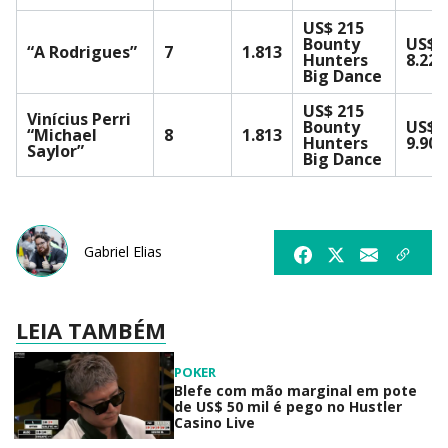
US$ 215
Bounty
US$
“A Rodrigues”
7
1.813
Hunters
8.229
Big Dance
US$ 215
Vinícius Perri
Bounty
US$
“Michael
8
1.813
Hunters
9.907
Saylor”
Big Dance
Gabriel Elias
LEIA TAMBÉM
POKER
Blefe com mão marginal em pote
de US$ 50 mil é pego no Hustler
Casino Live