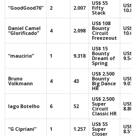
US$ 55
US$
“GoodGood76”
2
2.007
Fifty
10.82
Stack
US$ 108
Daniel Camel
Bounty
US$
4
2.098
“Glorificado”
Circuit
10.65
Freezeout
US$ 15
Bounty
US$
“maucirio”
1
9.318
Dream of
9.541
Spring
US$ 2.500
Bruno
Bounty
US$
4
43
Volkmann
Big Dance
9.078
HR
US$ 2.500
Super
US$
Iago Botelho
6
52
Circuit
8.802
Classic HR
US$ 55
US$
“G Cipriani”
1
1.257
Super
8.512
Closer