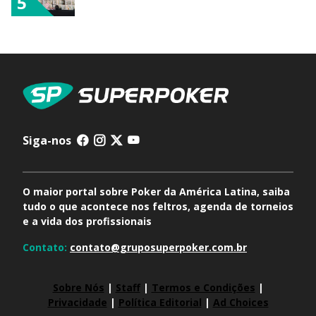
5
Siga-nos
O maior portal sobre Poker da América Latina, saiba
tudo o que acontece nos feltros, agenda de torneios
e a vida dos profissionais
Contato:
contato@gruposuperpoker.com.br
Sobre Nós
|
Staff
|
Termos e Condições
|
Privacidade
|
Política Editorial
|
Ad Choices