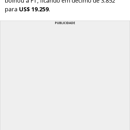
bolhou a FT, ficando em décimo de 3.852
para
US$ 19.259
.
PUBLICIDADE