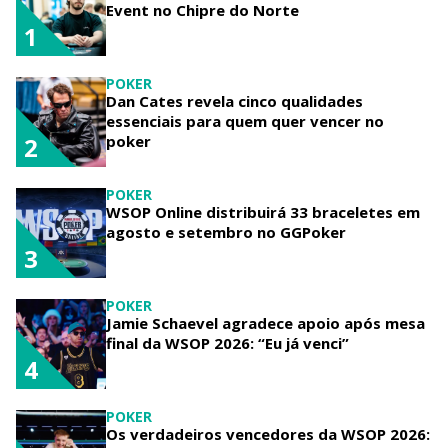
Event no Chipre do Norte
1
POKER
Dan Cates revela cinco qualidades
essenciais para quem quer vencer no
poker
2
POKER
WSOP Online distribuirá 33 braceletes em
agosto e setembro no GGPoker
3
POKER
Jamie Schaevel agradece apoio após mesa
final da WSOP 2026: “Eu já venci”
4
POKER
Os verdadeiros vencedores da WSOP 2026: