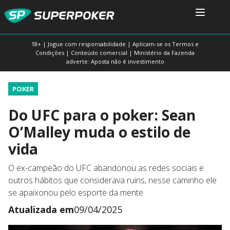
18+ | Jogue com responsabilidade | Aplicam-se os Termos e
Condições | Conteúdo comercial | Ministério da Fazenda
adverte: Aposta não é investimento
POKER
Do UFC para o poker: Sean
O’Malley muda o estilo de
vida
O ex-campeão do UFC abandonou as redes sociais e
outros hábitos que considerava ruins, nesse caminho ele
se apaixonou pelo esporte da mente
Atualizada em
09/04/2025