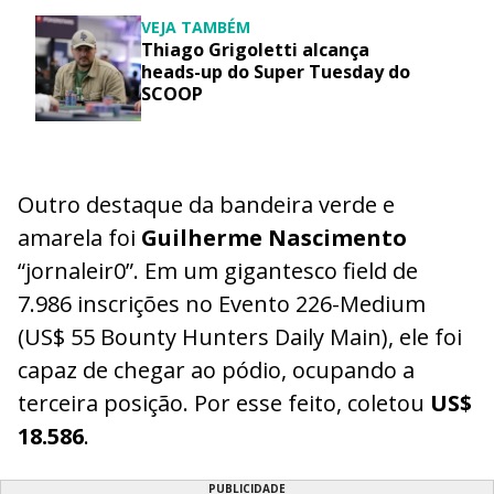
VEJA TAMBÉM
Thiago Grigoletti alcança
heads-up do Super Tuesday do
SCOOP
Outro destaque da bandeira verde e
amarela foi
Guilherme Nascimento
“jornaleir0”. Em um gigantesco field de
7.986 inscrições no Evento 226-Medium
(US$ 55 Bounty Hunters Daily Main), ele foi
capaz de chegar ao pódio, ocupando a
terceira posição. Por esse feito, coletou
US$
18.586
.
PUBLICIDADE