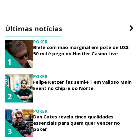
Últimas notícias
POKER
Blefe com mão marginal em pote de US$
50 mil é pego no Hustler Casino Live
1
POKER
Felipe Ketzer faz semi-FT em valioso Main
Event no Chipre do Norte
2
POKER
Dan Cates revela cinco qualidades
essenciais para quem quer vencer no
poker
3