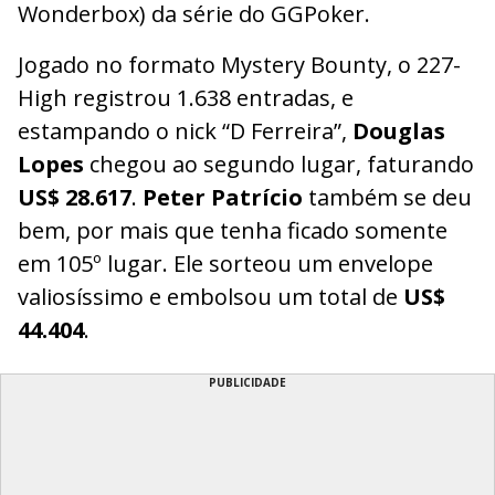
Wonderbox) da série do GGPoker.
Jogado no formato Mystery Bounty, o 227-
High registrou 1.638 entradas, e
estampando o nick “D Ferreira”,
Douglas
Lopes
chegou ao segundo lugar, faturando
US$ 28.617
.
Peter Patrício
também se deu
bem, por mais que tenha ficado somente
em 105º lugar. Ele sorteou um envelope
valiosíssimo e embolsou um total de
US$
44.404
.
PUBLICIDADE