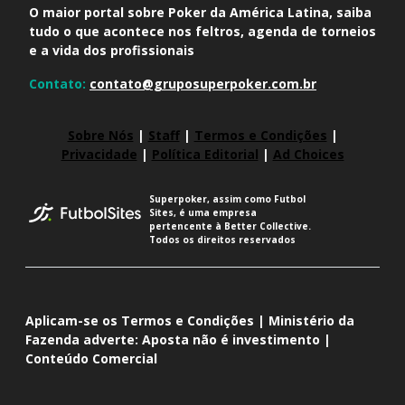
O maior portal sobre Poker da América Latina, saiba
tudo o que acontece nos feltros, agenda de torneios
e a vida dos profissionais
Contato:
contato@gruposuperpoker.com.br
Sobre Nós
|
Staff
|
Termos e Condições
|
Privacidade
|
Política Editorial
|
Ad Choices
Superpoker, assim como Futbol
Sites, é uma empresa
pertencente à Better Collective.
Todos os direitos reservados
Aplicam-se os Termos e Condições | Ministério da
Fazenda adverte: Aposta não é investimento |
Conteúdo Comercial