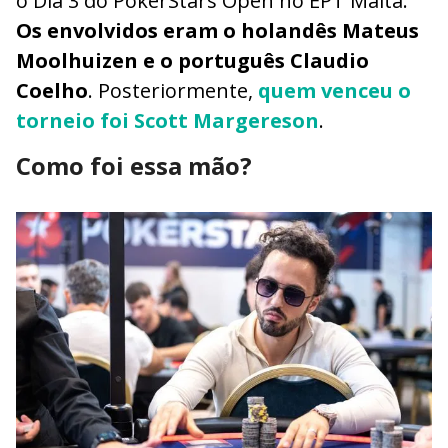
o Dia 3 do PokerStars Open no EPT Malta.
Os envolvidos eram o holandês Mateus
Moolhuizen e o português Claudio
Coelho
. Posteriormente,
quem venceu o
torneio foi Scott Margereson
.
Como foi essa mão?