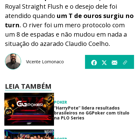
Royal Straight Flush e o desejo dele foi
atendido quando
um T de ouros surgiu no
turn
. O river foi um mero protocolo com
um 8 de espadas e não mudou em nada a
situação do azarado Claudio Coelho.
Vicente Lomonaco
LEIA TAMBÉM
POKER
“HarryPote” lidera resultados
brasileiros no GGPoker com título
na PLO Series
POKER