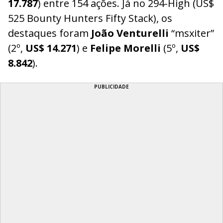
17.787
) entre 154 ações. Já no 294-High (US$
525 Bounty Hunters Fifty Stack), os
destaques foram
João Venturelli
“msxiter”
(2º,
US$ 14.271
) e
Felipe Morelli
(5º,
US$
8.842
).
PUBLICIDADE