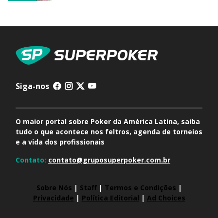
Siga-nos
O maior portal sobre Poker da América Latina, saiba
tudo o que acontece nos feltros, agenda de torneios
e a vida dos profissionais
Contato:
contato@gruposuperpoker.com.br
Sobre Nós
|
Staff
|
Termos e Condições
|
Privacidade
|
Política Editorial
|
Ad Choices