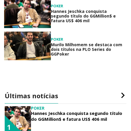
POKER
Hannes Jeschka conquista
segundo título do GGMillion$ e
fatura US$ 406 mil
POKER
Murilo Milhomem se destaca com
dois títulos na PLO Series do
GGPoker
Últimas notícias
POKER
Hannes Jeschka conquista segundo título
do GGMillion$ e fatura US$ 406 mil
1