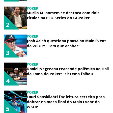
POKER
Murilo Milhomem se destaca com dois
títulos na PLO Series do GGPoker
2
POKER
Josh Arieh questiona pausa no Main Event
da WSOP: “Tem que acabar”
3
POKER
Daniel Negreanu reacende polêmica no Hall
da Fama do Poker: “sistema falhou”
4
POKER
Lauri Saaskilahti faz leitura certeira para
dobrar na mesa final do Main Event da
WSOP
5