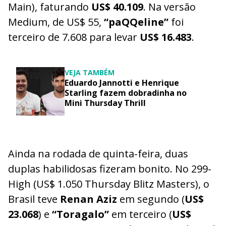
Main), faturando
US$ 40.109
. Na versão
Medium, de US$ 55,
“paQQeline”
foi
terceiro de 7.608 para levar
US$ 16.483
.
VEJA TAMBÉM
Eduardo Jannotti e Henrique
Starling fazem dobradinha no
Mini Thursday Thrill
Ainda na rodada de quinta-feira, duas
duplas habilidosas fizeram bonito. No 299-
High (US$ 1.050 Thursday Blitz Masters), o
Brasil teve
Renan Aziz
em segundo (
US$
23.068
) e
“Toragalo”
em terceiro (
US$