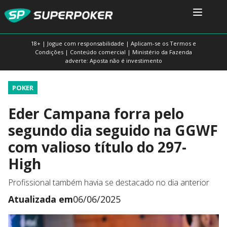
18+ | Jogue com responsabilidade | Aplicam-se os Termos e
Condições | Conteúdo comercial | Ministério da Fazenda
adverte: Aposta não é investimento
POKER
Eder Campana forra pelo
segundo dia seguido na GGWF
com valioso título do 297-
High
Profissional também havia se destacado no dia anterior
Atualizada em
06/06/2025