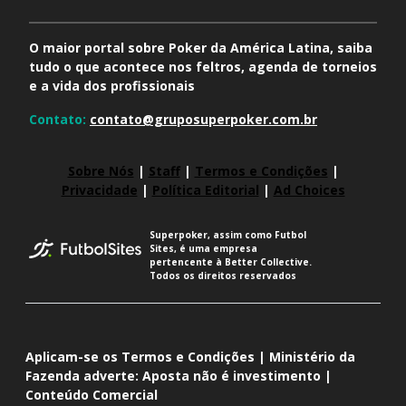
O maior portal sobre Poker da América Latina, saiba
tudo o que acontece nos feltros, agenda de torneios
e a vida dos profissionais
Contato:
contato@gruposuperpoker.com.br
Sobre Nós
|
Staff
|
Termos e Condições
|
Privacidade
|
Política Editorial
|
Ad Choices
Superpoker, assim como Futbol
Sites, é uma empresa
pertencente à Better Collective.
Todos os direitos reservados
Aplicam-se os Termos e Condições | Ministério da
Fazenda adverte: Aposta não é investimento |
Conteúdo Comercial