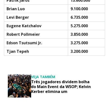
Patrik Jaros
13.600.000
Brian Luo
9.100.000
Levi Berger
6.735.000
Eugene Katchalov
5.275.000
Robert Pollmeier
3.850.000
Edson Tsutsumi Jr.
3.275.000
Tjan Tepeh
3.200.000
VEJA TAMBÉM
Três jogadores dividem bolha
do Main Event da WSOP; Kelvin
Kerber elimina um