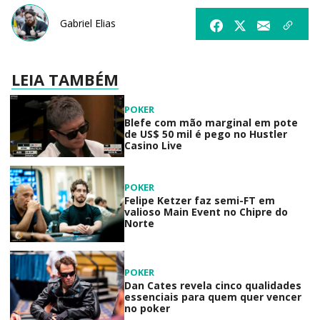
Gabriel Elias
LEIA TAMBÉM
POKER
Blefe com mão marginal em pote
de US$ 50 mil é pego no Hustler
Casino Live
POKER
Felipe Ketzer faz semi-FT em
valioso Main Event no Chipre do
Norte
POKER
Dan Cates revela cinco qualidades
essenciais para quem quer vencer
no poker