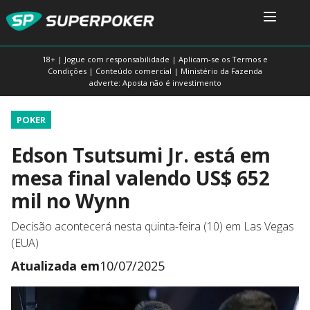
18+ | Jogue com responsabilidade | Aplicam-se os Termos e
Condições | Conteúdo comercial | Ministério da Fazenda
adverte: Aposta não é investimento
POKER
Edson Tsutsumi Jr. está em
mesa final valendo US$ 652
mil no Wynn
Decisão acontecerá nesta quinta-feira (10) em Las Vegas
(EUA)
Atualizada em
10/07/2025