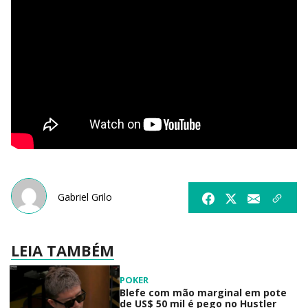
Gabriel Grilo
LEIA TAMBÉM
POKER
Blefe com mão marginal em pote
de US$ 50 mil é pego no Hustler