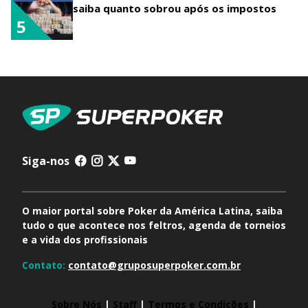
saiba quanto sobrou após os impostos
5
Siga-nos
O maior portal sobre Poker da América Latina, saiba
tudo o que acontece nos feltros, agenda de torneios
e a vida dos profissionais
Contato:
contato@gruposuperpoker.com.br
Sobre Nós
|
Staff
|
Termos e Condições
|