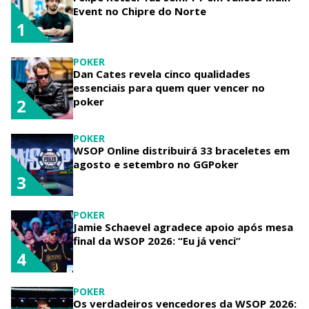
Event no Chipre do Norte
1
POKER
Dan Cates revela cinco qualidades
essenciais para quem quer vencer no
poker
2
POKER
WSOP Online distribuirá 33 braceletes em
agosto e setembro no GGPoker
3
POKER
Jamie Schaevel agradece apoio após mesa
final da WSOP 2026: “Eu já venci”
4
POKER
Os verdadeiros vencedores da WSOP 2026: