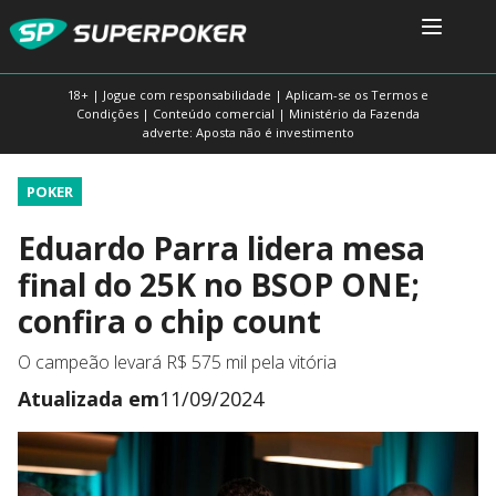
18+ | Jogue com responsabilidade | Aplicam-se os Termos e
Condições | Conteúdo comercial | Ministério da Fazenda
adverte: Aposta não é investimento
POKER
Eduardo Parra lidera mesa
final do 25K no BSOP ONE;
confira o chip count
O campeão levará R$ 575 mil pela vitória
Atualizada em
11/09/2024