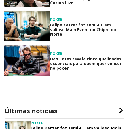
Casino Live
POKER
Felipe Ketzer faz semi-FT em
valioso Main Event no Chipre do
Norte
POKER
Dan Cates revela cinco qualidades
essenciais para quem quer vencer
no poker
Últimas notícias
POKER
Felipe Ketzer faz semi-FT em valioso Main