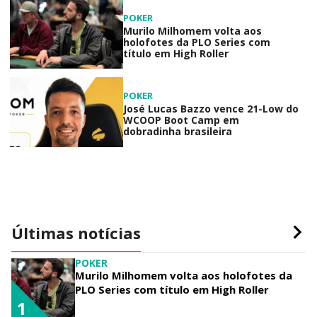
POKER
Murilo Milhomem volta aos
holofotes da PLO Series com
título em High Roller
POKER
José Lucas Bazzo vence 21-Low do
WCOOP Boot Camp em
dobradinha brasileira
Últimas notícias
POKER
Murilo Milhomem volta aos holofotes da
PLO Series com título em High Roller
1