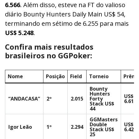
6.566
. Além disso, esteve na FT do valioso
diário Bounty Hunters Daily Main US$ 54,
terminando em sétimo de 6.255 para mais
US$ 5.248
.
Confira mais resultados
brasileiros no GGPoker:
Nome
Posição
Field
Torneio
Prêmi
Bounty
Hunters
US$
“ANDACASA”
2º
2.015
Forty
6.619
Stack US$
44
GGMasters
Double
US$
Igor Leão
1º
2.294
Stack US$
6.425
25