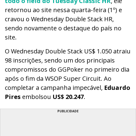
todo o field do Tuesday Classic HR
, ele
retornou ao site nessa quarta-feira (1º) e
cravou o Wednesday Double Stack HR,
sendo novamente o destaque do país no
site.
O Wednesday Double Stack US$ 1.050 atraiu
98 inscrições, sendo um dos principais
compromissos do GGPoker no primeiro dia
após o fim da WSOP Super Circuit. Ao
completar a campanha impecável,
Eduardo
Pires
embolsou
US$ 20.247
.
PUBLICIDADE