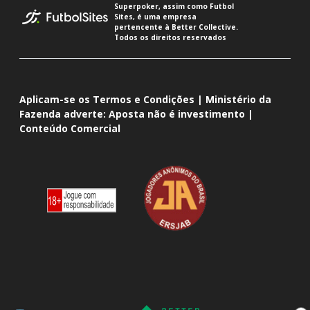
Superpoker, assim como Futbol
Sites, é uma empresa
pertencente à Better Collective.
Todos os direitos reservados
Aplicam-se os Termos e Condições | Ministério da
Fazenda adverte: Aposta não é investimento |
Conteúdo Comercial