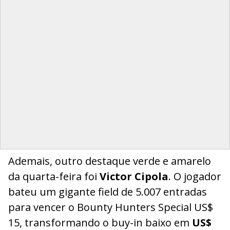
Ademais, outro destaque verde e amarelo
da quarta-feira foi
Victor Cipola
. O jogador
bateu um gigante field de 5.007 entradas
para vencer o Bounty Hunters Special US$
15, transformando o buy-in baixo em
US$