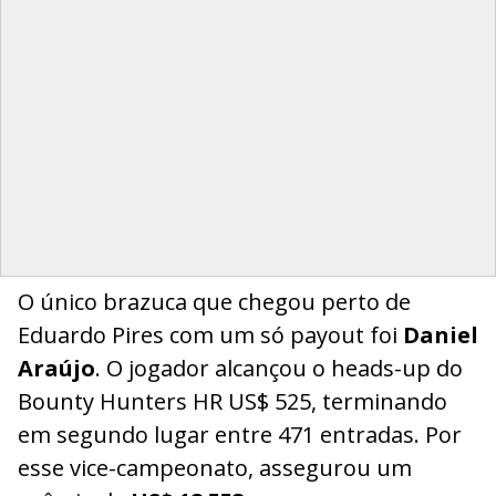
O único brazuca que chegou perto de
Eduardo Pires com um só payout foi
Daniel
Araújo
. O jogador alcançou o heads-up do
Bounty Hunters HR US$ 525, terminando
em segundo lugar entre 471 entradas. Por
esse vice-campeonato, assegurou um