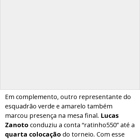
Em complemento, outro representante do
esquadrão verde e amarelo também
marcou presença na mesa final.
Lucas
Zanoto
conduziu a conta “ratinho550” até a
quarta colocação
do torneio. Com esse