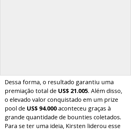
Dessa forma, o resultado garantiu uma
premiação total de
US$ 21.005
. Além disso,
o elevado valor conquistado em um prize
pool de
US$ 94.000
aconteceu graças à
grande quantidade de bounties coletados.
Para se ter uma ideia, Kirsten liderou esse