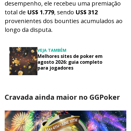
desempenho, ele recebeu uma premiação
total de
US$ 1.779
, sendo
US$ 312
provenientes dos bounties acumulados ao
longo da disputa.
VEJA TAMBÉM
Melhores sites de poker em
agosto 2026: guia completo
para jogadores
Cravada ainda maior no GGPoker