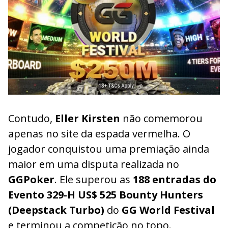
Contudo,
Eller Kirsten
não comemorou
apenas no site da espada vermelha. O
jogador conquistou uma premiação ainda
maior em uma disputa realizada no
GGPoker
. Ele superou as
188 entradas do
Evento 329-H US$ 525 Bounty Hunters
(Deepstack Turbo)
do
GG World Festival
e terminou a competição no topo.