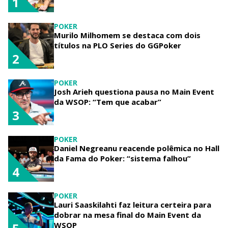
1
POKER
Murilo Milhomem se destaca com dois
títulos na PLO Series do GGPoker
2
POKER
Josh Arieh questiona pausa no Main Event
da WSOP: “Tem que acabar”
3
POKER
Daniel Negreanu reacende polêmica no Hall
da Fama do Poker: “sistema falhou”
4
POKER
Lauri Saaskilahti faz leitura certeira para
dobrar na mesa final do Main Event da
WSOP