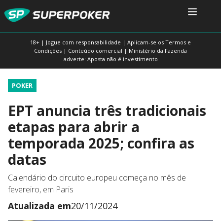
18+ | Jogue com responsabilidade | Aplicam-se os Termos e
Condições | Conteúdo comercial | Ministério da Fazenda
adverte: Aposta não é investimento
POKER
EPT anuncia três tradicionais
etapas para abrir a
temporada 2025; confira as
datas
Calendário do circuito europeu começa no mês de
fevereiro, em Paris
Atualizada em
20/11/2024