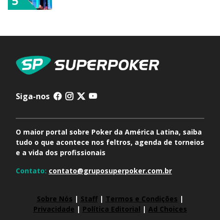
5
Siga-nos
O maior portal sobre Poker da América Latina, saiba
tudo o que acontece nos feltros, agenda de torneios
e a vida dos profissionais
Contato:
contato@gruposuperpoker.com.br
Sobre Nós
|
Staff
|
Termos e Condições
|
Privacidade
|
Política Editorial
|
Ad Choices