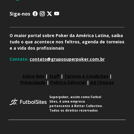
Siga-nos
O maior portal sobre Poker da América Latina, saiba
tudo o que acontece nos feltros, agenda de torneios
e a vida dos profissionais
Contato:
contato@gruposuperpoker.com.br
Sobre Nós
|
Staff
|
Termos e Condições
|
Privacidade
|
Política Editorial
|
Ad Choices
Superpoker, assim como Futbol
Sites, é uma empresa
pertencente à Better Collective.
Todos os direitos reservados