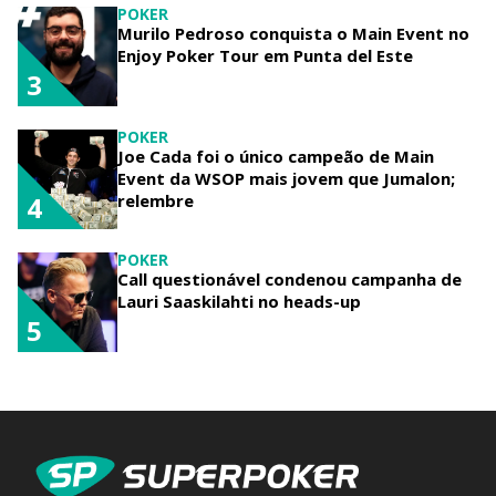
POKER
Murilo Pedroso conquista o Main Event no
Enjoy Poker Tour em Punta del Este
3
POKER
Joe Cada foi o único campeão de Main
Event da WSOP mais jovem que Jumalon;
relembre
4
POKER
Call questionável condenou campanha de
Lauri Saaskilahti no heads-up
5