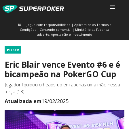
18+ | Jogue com responsabilidade | Aplicam-se os Termos e
Condições | Conteúdo comercial | Ministério da Fazenda
adverte: Aposta não é investimento
POKER
Eric Blair vence Evento #6 e é
bicampeão na PokerGO Cup
Jogador liquidou o heads-up em apenas uma mão nessa
terça (18)
Atualizada em
19/02/2025