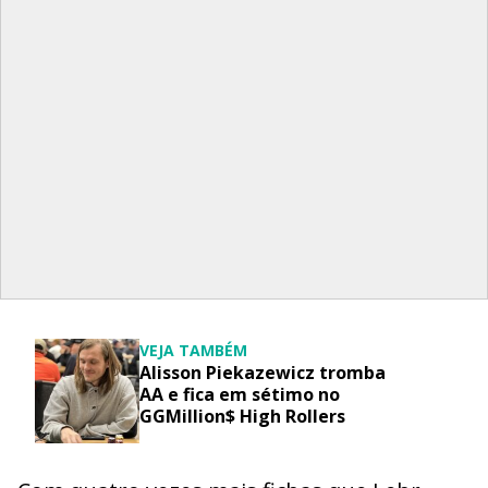
VEJA TAMBÉM
Alisson Piekazewicz tromba
AA e fica em sétimo no
GGMillion$ High Rollers