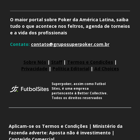
O maior portal sobre Poker da América Latina, saiba
tudo o que acontece nos feltros, agenda de torneios
e a vida dos profissionais
Contato:
contato@gruposuperpoker.com.br
Sobre Nós
|
Staff
|
Termos e Condições
|
Privacidade
|
Política Editorial
|
Ad Choices
Superpoker, assim como Futbol
Sites, é uma empresa
pertencente à Better Collective.
Todos os direitos reservados
Aplicam-se os Termos e Condições | Ministério da
Fazenda adverte: Aposta não é investimento |
Conteúdo Comercial