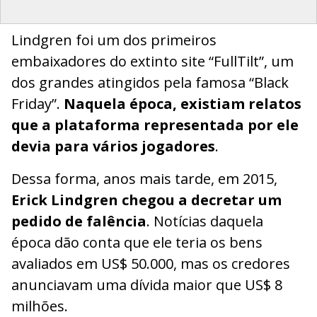
Lindgren foi um dos primeiros
embaixadores do extinto site “FullTilt”, um
dos grandes atingidos pela famosa “Black
Friday”.
Naquela época, existiam relatos
que a plataforma representada por ele
devia para vários jogadores
.
Dessa forma, anos mais tarde, em 2015,
Erick Lindgren chegou a decretar um
pedido de falência
. Notícias daquela
época dão conta que ele teria os bens
avaliados em US$ 50.000, mas os credores
anunciavam uma dívida maior que US$ 8
milhões.