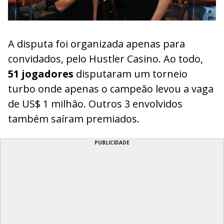
A disputa foi organizada apenas para
convidados, pelo Hustler Casino. Ao todo,
51 jogadores
disputaram um torneio
turbo onde apenas o campeão levou a vaga
de US$ 1 milhão. Outros 3 envolvidos
também saíram premiados.
PUBLICIDADE