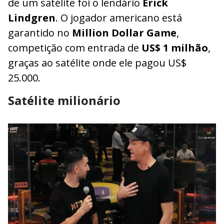
de um satélite foi o lendário
Erick
Lindgren
. O jogador americano está
garantido no
Million Dollar Game
,
competição com entrada de
US$ 1 milhão
,
graças ao satélite onde ele pagou US$
25.000.
Satélite milionário