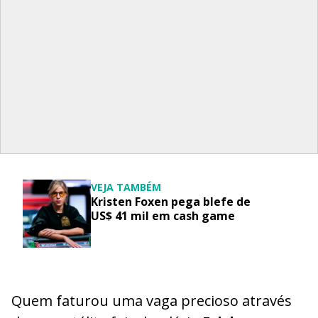
VEJA TAMBÉM
Kristen Foxen pega blefe de
US$ 41 mil em cash game
Quem faturou uma vaga precioso através