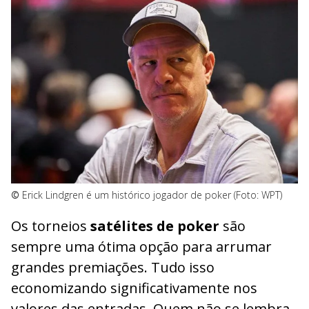
©
Erick Lindgren é um histórico jogador de poker (Foto: WPT)
Os torneios
satélites de poker
são
sempre uma ótima opção para arrumar
grandes premiações. Tudo isso
economizando significativamente nos
valores das entradas. Quem não se lembra