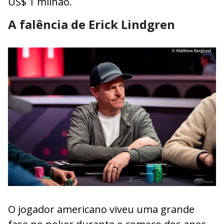
US$ 1 milhão.
A falência de Erick Lindgren
O jogador americano viveu uma grande