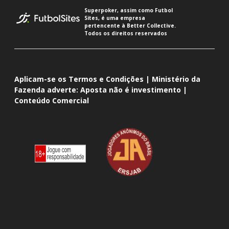
Superpoker, assim como Futbol
Sites, é uma empresa
pertencente à Better Collective.
Todos os direitos reservados
Aplicam-se os Termos e Condições | Ministério da
Fazenda adverte: Aposta não é investimento |
Conteúdo Comercial