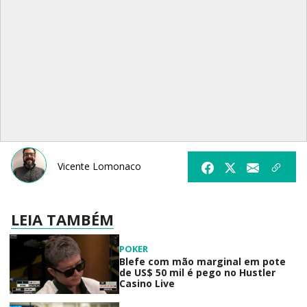
Vicente Lomonaco
LEIA TAMBÉM
POKER
Blefe com mão marginal em pote
de US$ 50 mil é pego no Hustler
Casino Live