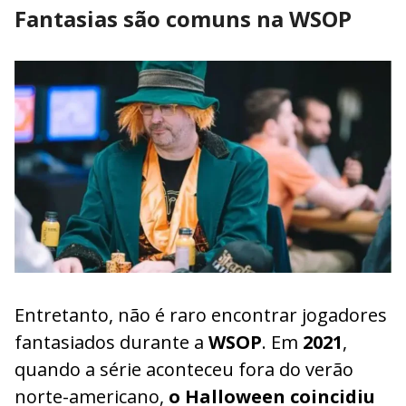
Fantasias são comuns na WSOP
Entretanto, não é raro encontrar jogadores
fantasiados durante a
WSOP
. Em
2021
,
quando a série aconteceu fora do verão
norte-americano,
o Halloween coincidiu