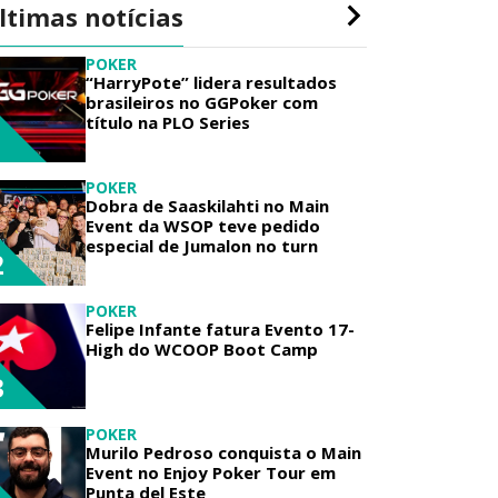
ltimas notícias
POKER
“HarryPote” lidera resultados
brasileiros no GGPoker com
título na PLO Series
1
POKER
Dobra de Saaskilahti no Main
Event da WSOP teve pedido
especial de Jumalon no turn
2
POKER
Felipe Infante fatura Evento 17-
High do WCOOP Boot Camp
3
POKER
Murilo Pedroso conquista o Main
Event no Enjoy Poker Tour em
Punta del Este