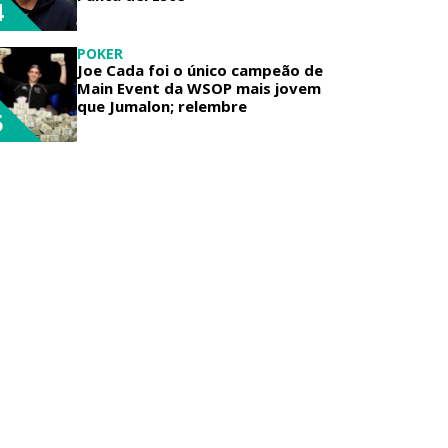
4
POKER
Joe Cada foi o único campeão de
Main Event da WSOP mais jovem
que Jumalon; relembre
5