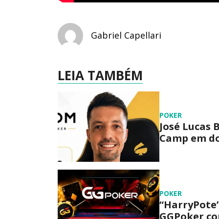
Gabriel Capellari
LEIA TAMBÉM
POKER
José Lucas
Camp em do
POKER
“HarryPote”
GGPoker com