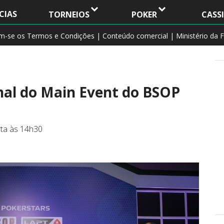
CIAS
TORNEIOS
POKER
CASS
am-se os Termos e Condições | Conteúdo comercial | Ministério da F
nal do Main Event do BSOP
a
rta às 14h30