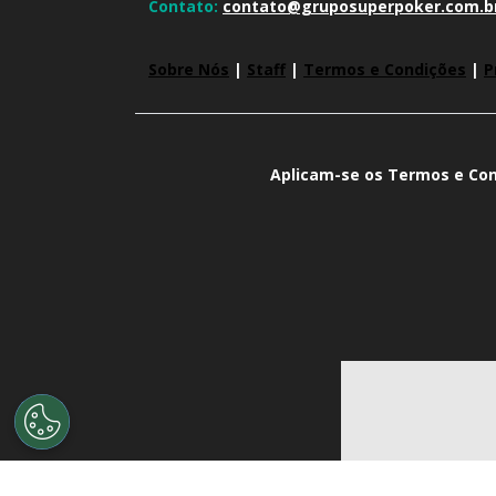
Contato:
contato@gruposuperpoker.com.b
Sobre Nós
|
Staff
|
Termos e Condições
|
P
Aplicam-se os Termos e Con