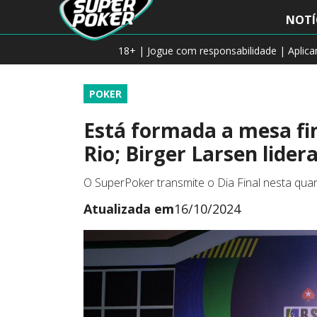
NOTÍ
18+ | Jogue com responsabilidade | Aplic
POKER
Está formada a mesa fi
Rio; Birger Larsen lider
O SuperPoker transmite o Dia Final nesta qua
Atualizada em
16/10/2024