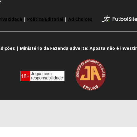
r
rivacidade
|
Política Editorial
|
Ad Choices
dições | Ministério da Fazenda adverte: Aposta não é invest