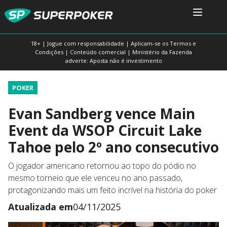
18+ | Jogue com responsabilidade | Aplicam-se os Termos e
Condições | Conteúdo comercial | Ministério da Fazenda
adverte: Aposta não é investimento
POKER
Evan Sandberg vence Main
Event da WSOP Circuit Lake
Tahoe pelo 2º ano consecutivo
O jogador americano retornou ao topo do pódio no
mesmo torneio que ele venceu no ano passado,
protagonizando mais um feito incrível na história do poker
Atualizada em
04/11/2025