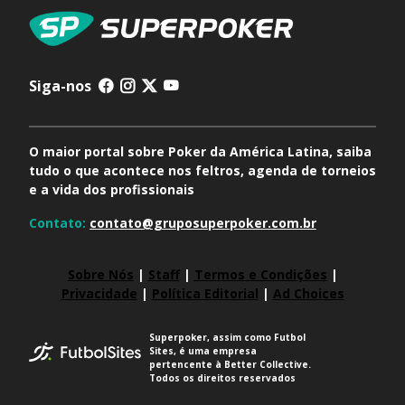
Siga-nos
O maior portal sobre Poker da América Latina, saiba
tudo o que acontece nos feltros, agenda de torneios
e a vida dos profissionais
Contato:
contato@gruposuperpoker.com.br
Sobre Nós
|
Staff
|
Termos e Condições
|
Privacidade
|
Política Editorial
|
Ad Choices
Superpoker, assim como Futbol
Sites, é uma empresa
pertencente à Better Collective.
Todos os direitos reservados