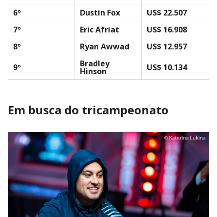
6º
Dustin Fox
US$ 22.507
7º
Eric Afriat
US$ 16.908
8º
Ryan Awwad
US$ 12.957
Bradley
9º
US$ 10.134
Hinson
Em busca do tricampeonato