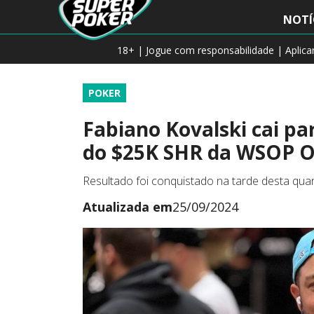
NOTÍ
18+ | Jogue com responsabilidade | Aplic
POKER
Fabiano Kovalski cai p
do $25K SHR da WSOP O
Resultado foi conquistado na tarde desta qua
Atualizada em
25/09/2024