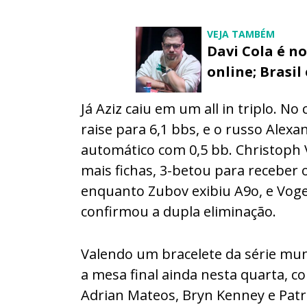
VEJA TAMBÉM
Davi Cola é n
online; Brasil
Já Aziz caiu em um all in triplo. N
raise para 6,1 bbs, e o russo Alexa
automático com 0,5 bb. Christoph V
mais fichas, 3-betou para receber o
enquanto Zubov exibiu A9o, e Vog
confirmou a dupla eliminação.
Valendo um bracelete da série mun
a mesa final ainda nesta quarta, co
Adrian Mateos, Bryn Kenney e Patri