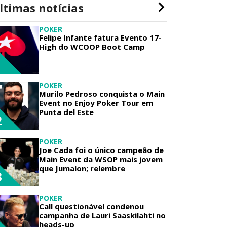
ltimas notícias
POKER
Felipe Infante fatura Evento 17-
High do WCOOP Boot Camp
1
POKER
Murilo Pedroso conquista o Main
Event no Enjoy Poker Tour em
Punta del Este
2
POKER
Joe Cada foi o único campeão de
Main Event da WSOP mais jovem
que Jumalon; relembre
3
POKER
Call questionável condenou
campanha de Lauri Saaskilahti no
heads-up