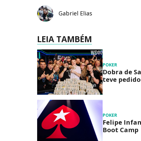
Gabriel Elias
LEIA TAMBÉM
POKER
Dobra de Sa
teve pedido
POKER
Felipe Infa
Boot Camp