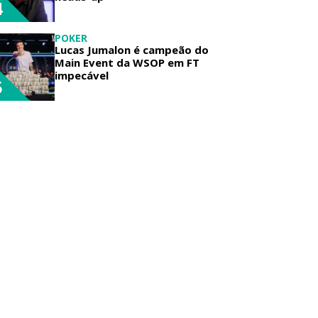
4
POKER
Lucas Jumalon é campeão do
Main Event da WSOP em FT
impecável
5