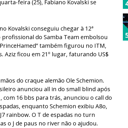
uarta-feira (25), Fabiano Kovalski se
no Kovalski conseguiu chegar à 12ª
o profissional do Samba Team embolsou
z “PrinceHamed” também figurou no ITM,
s. Aziz ficou em 21º lugar, faturando US$
as mãos do craque alemão Ole Schemion.
sileiro anunciou all in do small blind após
 com 16 bbs para trás, anunciou o call do
 espadas, enquanto Schemion exibiu A8o,
J7 rainbow. O T de espadas no turn
s o J de paus no river não o ajudou.