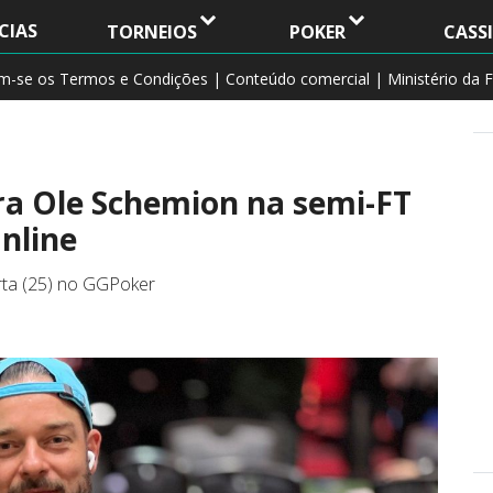
CIAS
TORNEIOS
POKER
CASS
am-se os Termos e Condições | Conteúdo comercial | Ministério da F
ara Ole Schemion na semi-FT
nline
rta (25) no GGPoker