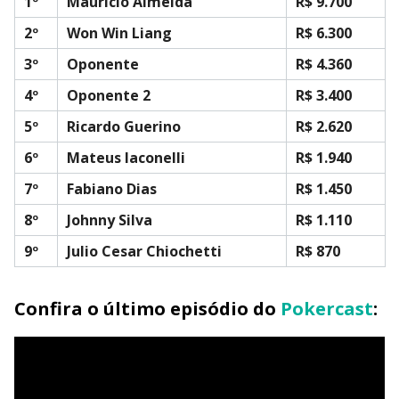
1º
Mauricio Almeida
R$ 9.700
2º
Won Win Liang
R$ 6.300
3º
Oponente
R$ 4.360
4º
Oponente 2
R$ 3.400
5º
Ricardo Guerino
R$ 2.620
6º
Mateus Iaconelli
R$ 1.940
7º
Fabiano Dias
R$ 1.450
8º
Johnny Silva
R$ 1.110
9º
Julio Cesar Chiochetti
R$ 870
Confira o último episódio do
Pokercast
: