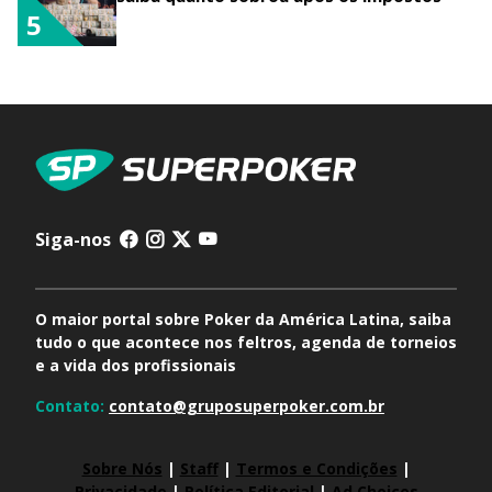
5
Siga-nos
O maior portal sobre Poker da América Latina, saiba
tudo o que acontece nos feltros, agenda de torneios
e a vida dos profissionais
Contato:
contato@gruposuperpoker.com.br
Sobre Nós
|
Staff
|
Termos e Condições
|
Privacidade
|
Política Editorial
|
Ad Choices