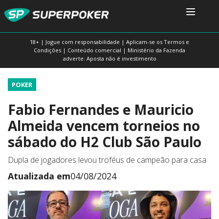
18+ | Jogue com responsabilidade | Aplicam-se os Termos e
Condições | Conteúdo comercial | Ministério da Fazenda
adverte: Aposta não é investimento
POKER
Fabio Fernandes e Mauricio
Almeida vencem torneios no
sábado do H2 Club São Paulo
Dupla de jogadores levou troféus de campeão para casa
Atualizada em
04/08/2024