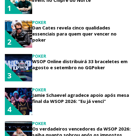
1
POKER
Dan Cates revela cinco qualidades
essenciais para quem quer vencer no
poker
2
POKER
WSOP Online distribuirá 33 braceletes em
agosto e setembro no GGPoker
3
POKER
Jamie Schaevel agradece apoio após mesa
final da WSOP 2026: “Eu já venci”
4
POKER
Os verdadeiros vencedores da WSOP 2026:
saiba quanto sobrou após os impostos