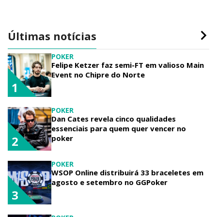
Últimas notícias
POKER
Felipe Ketzer faz semi-FT em valioso Main
Event no Chipre do Norte
1
POKER
Dan Cates revela cinco qualidades
essenciais para quem quer vencer no
poker
2
POKER
WSOP Online distribuirá 33 braceletes em
agosto e setembro no GGPoker
3