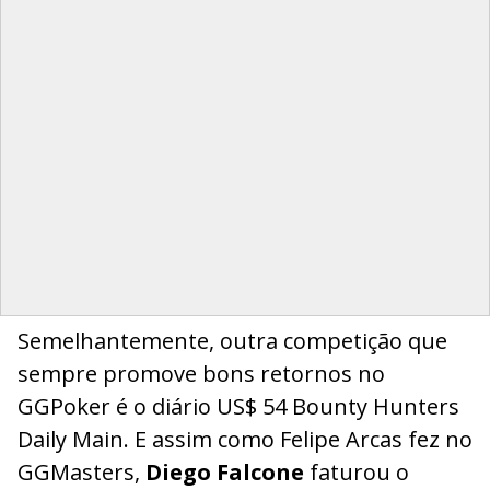
Semelhantemente, outra competição que
sempre promove bons retornos no
GGPoker é o diário US$ 54 Bounty Hunters
Daily Main. E assim como Felipe Arcas fez no
GGMasters,
Diego Falcone
faturou o