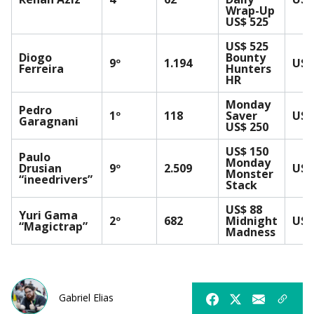
Wrap-Up
US$ 525
US$ 525
Diogo
Bounty
9º
1.194
US$
Ferreira
Hunters
HR
Monday
Pedro
1º
118
Saver
US$
Garagnani
US$ 250
US$ 150
Paulo
Monday
Drusian
9º
2.509
US$
Monster
“ineedrivers”
Stack
US$ 88
Yuri Gama
2º
682
Midnight
US$
“Magictrap”
Madness
Gabriel Elias