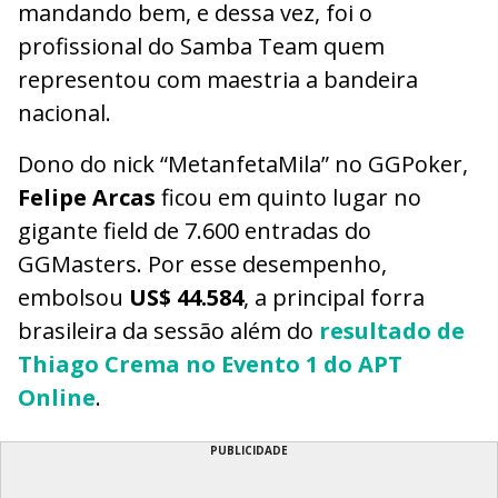
mandando bem, e dessa vez, foi o
profissional do Samba Team quem
representou com maestria a bandeira
nacional.
Dono do nick “MetanfetaMila” no GGPoker,
Felipe Arcas
ficou em quinto lugar no
gigante field de 7.600 entradas do
GGMasters. Por esse desempenho,
embolsou
US$ 44.584
, a principal forra
brasileira da sessão além do
resultado de
Thiago Crema no Evento 1 do APT
Online
.
PUBLICIDADE