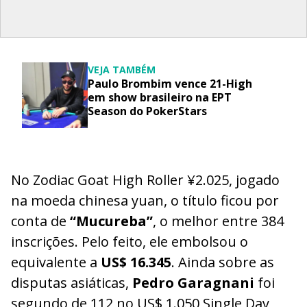
VEJA TAMBÉM
Paulo Brombim vence 21-High
em show brasileiro na EPT
Season do PokerStars
No Zodiac Goat High Roller ¥2.025, jogado
na moeda chinesa yuan, o título ficou por
conta de
“Mucureba”
, o melhor entre 384
inscrições. Pelo feito, ele embolsou o
equivalente a
US$ 16.345
. Ainda sobre as
disputas asiáticas,
Pedro Garagnani
foi
segundo de 112 no US$ 1.050 Single Day