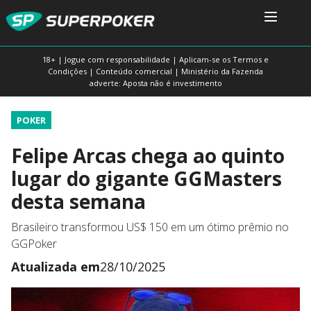
18+ | Jogue com responsabilidade | Aplicam-se os Termos e
Condições | Conteúdo comercial | Ministério da Fazenda
adverte: Aposta não é investimento
POKER
Felipe Arcas chega ao quinto
lugar do gigante GGMasters
desta semana
Brasileiro transformou US$ 150 em um ótimo prêmio no
GGPoker
Atualizada em
28/10/2025