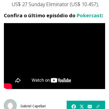
US$ 27 Sunday Eliminator (US$ 10.457);
Confira o último episódio do
Pokercast
:
Gabriel Capellari