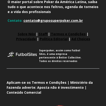
O maior portal sobre Poker da América Latina, saiba
tudo o que acontece nos feltros, agenda de torneios
e a vida dos profissionais
Contato:
contato@gruposuperpoker.com.br
Sobre Nós
|
Staff
|
Termos e Condições
|
Privacidade
|
Política Editorial
|
Ad Choices
Superpoker, assim como Futbol
Sites, é uma empresa
pertencente à Better Collective.
Todos os direitos reservados
Aplicam-se os Termos e Condições | Ministério da
Fazenda adverte: Aposta não é investimento |
Conteúdo Comercial