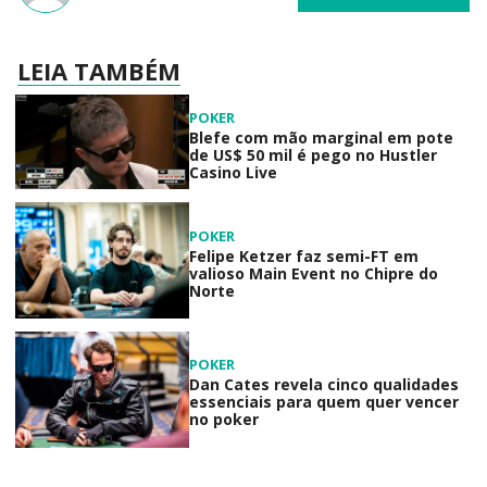
LEIA TAMBÉM
POKER
Blefe com mão marginal em pote
de US$ 50 mil é pego no Hustler
Casino Live
POKER
Felipe Ketzer faz semi-FT em
valioso Main Event no Chipre do
Norte
POKER
Dan Cates revela cinco qualidades
essenciais para quem quer vencer
no poker