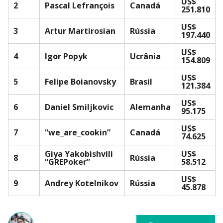
US$
2
Pascal Lefrançois
Canadá
251.810
US$
3
Artur Martirosian
Rússia
197.440
US$
4
Igor Popyk
Ucrânia
154.809
US$
5
Felipe Boianovsky
Brasil
121.384
US$
6
Daniel Smiljkovic
Alemanha
95.175
US$
7
“we_are_cookin”
Canadá
74.625
Giya Yakobishvili
US$
8
Rússia
“GREPoker”
58.512
US$
9
Andrey Kotelnikov
Rússia
45.878