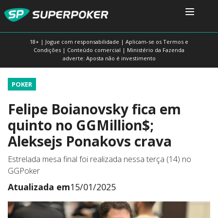
18+ | Jogue com responsabilidade | Aplicam-se os Termos e
Condições | Conteúdo comercial | Ministério da Fazenda
adverte: Aposta não é investimento
POKER
Felipe Boianovsky fica em
quinto no GGMillion$;
Aleksejs Ponakovs crava
Estrelada mesa final foi realizada nessa terça (14) no
GGPoker
Atualizada em
15/01/2025