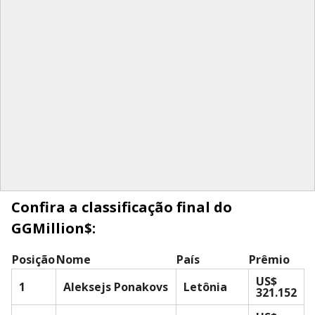
Confira a classificação final do
GGMillion$:
Posição
Nome
País
Prêmio
US$
1
Aleksejs Ponakovs
Letônia
321.152