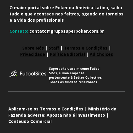
O maior portal sobre Poker da América Latina, saiba
tudo o que acontece nos feltros, agenda de torneios
e a vida dos profissionais
Contato:
contato@gruposuperpoker.com.br
Sobre Nós
|
Staff
|
Termos e Condições
|
Privacidade
|
Política Editorial
|
Ad Choices
Superpoker, assim como Futbol
Sites, é uma empresa
pertencente à Better Collective.
Todos os direitos reservados
Aplicam-se os Termos e Condições | Ministério da
Fazenda adverte: Aposta não é investimento |
Conteúdo Comercial