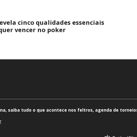
evela cinco qualidades essenciais
quer vencer no poker
na, saiba tudo o que acontece nos feltros, agenda de torneios
r