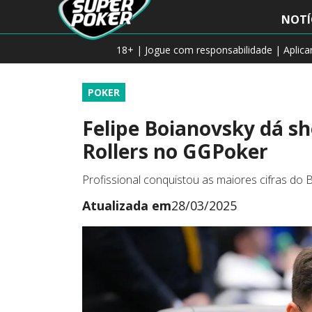
NOTÍ
18+ | Jogue com responsabilidade | Aplic
POKER
Felipe Boianovsky dá sh
Rollers no GGPoker
Profissional conquistou as maiores cifras do Br
Atualizada em
28/03/2025