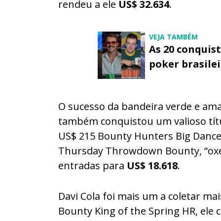
rendeu a ele
US$ 32.634
.
VEJA TAMBÉM
As 20 conquis
poker brasile
O sucesso da bandeira verde e amar
também conquistou um valioso títu
US$ 215 Bounty Hunters Big Danc
Thursday Throwdown Bounty, “oxet
entradas para
US$ 18.618
.
Davi Cola foi mais um a coletar m
Bounty King of the Spring HR, ele 