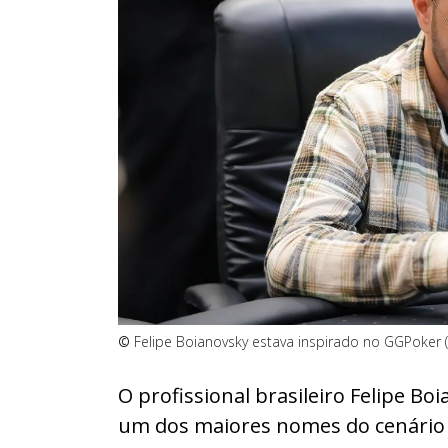
©
Felipe Boianovsky estava inspirado no GGPoker 
O profissional brasileiro Felipe 
um dos maiores nomes do cenário na