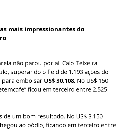
tas mais impressionantes do
iro
ela não parou por aí. Caio Teixeira
lo, superando o field de 1.193 ações do
e para embolsar
US$ 30.108
. No US$ 150
emcafe” ficou em terceiro entre 2.525
ais de um bom resultado. No US$ 3.150
chegou ao pódio, ficando em terceiro entre