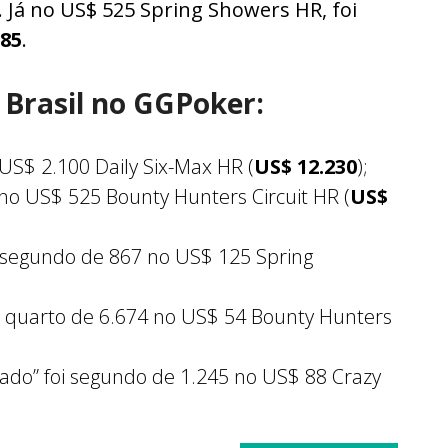
. Já no US$ 525 Spring Showers HR, foi
685
.
 Brasil no GGPoker:
 US$ 2.100 Daily Six-Max HR (
US$ 12.230
);
 no US$ 525 Bounty Hunters Circuit HR (
US$
 segundo de 867 no US$ 125 Spring
foi quarto de 6.674 no US$ 54 Bounty Hunters
do” foi segundo de 1.245 no US$ 88 Crazy