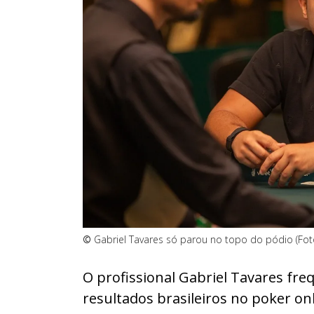
©
Gabriel Tavares só parou no topo do pódio (Fot
O profissional Gabriel Tavares fr
resultados brasileiros no poker on