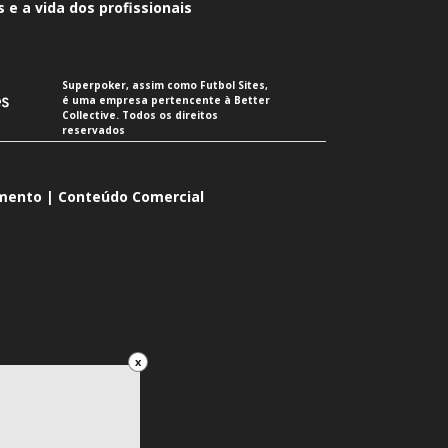
 e a vida dos profissionais
Superpoker, assim como Futbol Sites,
é uma empresa pertencente à Better
Collective. Todos os direitos
reservados
imento | Conteúdo Comercial
x