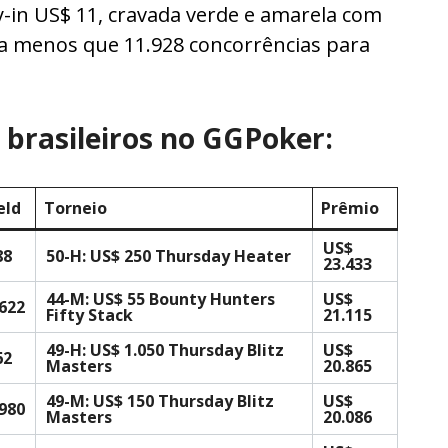
uy-in US$ 11, cravada verde e amarela com
a menos que 11.928 concorrências para
 brasileiros no GGPoker:
eld
Torneio
Prêmio
US$
88
50-H: US$ 250 Thursday Heater
23.433
44-M: US$ 55 Bounty Hunters
US$
.622
Fifty Stack
21.115
49-H: US$ 1.050 Thursday Blitz
US$
62
Masters
20.865
49-M: US$ 150 Thursday Blitz
US$
.980
Masters
20.086