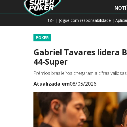
NOTÍ
18+ | Jogue com responsabilidade | Aplic
POKER
Gabriel Tavares lidera 
44-Super
Prêmios brasileiros chegaram a cifras valios
Atualizada em
08/05/2026