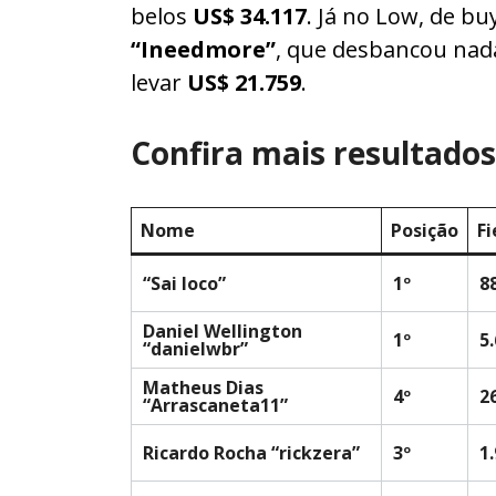
belos
US$ 34.117
. Já no Low, de b
“Ineedmore”
, que desbancou nad
levar
US$ 21.759
.
Confira mais resultados
Nome
Posição
Fi
“Sai loco”
1º
8
Daniel Wellington
1º
5
“danielwbr”
Matheus Dias
4º
2
“Arrascaneta11”
Ricardo Rocha “rickzera”
3º
1