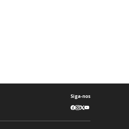
Siga-nos