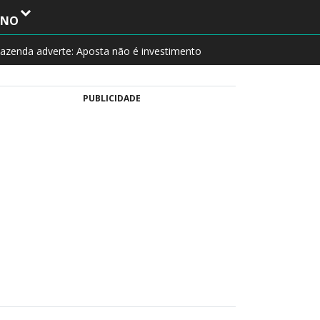
INO
azenda adverte: Aposta não é investimento
PUBLICIDADE