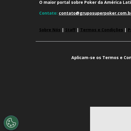
O maior portal sobre Poker da América Lati
Contato:
contato@gruposuperpoker.com.b
Sobre Nós
|
Staff
|
Termos e Condições
|
P
Aplicam-se os Termos e Con