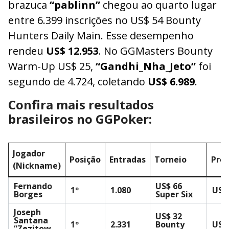
brazuca
“pablinn”
chegou ao quarto lugar
entre 6.399 inscrições no US$ 54 Bounty
Hunters Daily Main. Esse desempenho
rendeu
US$ 12.953
. No GGMasters Bounty
Warm-Up US$ 25,
“Gandhi_Nha_Jeto”
foi
segundo de 4.724, coletando
US$ 6.989
.
Confira mais resultados
brasileiros no GGPoker:
Jogador
Posição
Entradas
Torneio
Pre
(Nickname)
Fernando
US$ 66
1º
1.080
US$ 
Borges
Super Six
Joseph
US$ 32
Santana
1º
2.331
Bounty
US$ 
“Zezitow