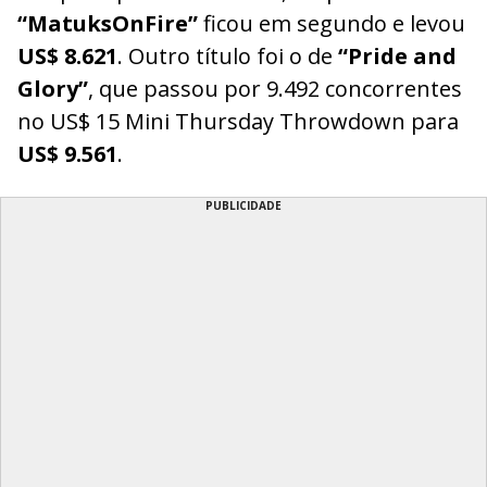
“MatuksOnFire”
ficou em segundo e levou
US$ 8.621
. Outro título foi o de
“Pride and
Glory”
, que passou por 9.492 concorrentes
no US$ 15 Mini Thursday Throwdown para
US$ 9.561
.
PUBLICIDADE