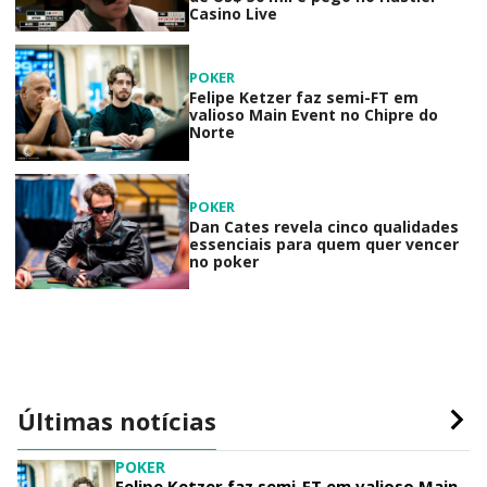
Casino Live
POKER
Felipe Ketzer faz semi-FT em
valioso Main Event no Chipre do
Norte
POKER
Dan Cates revela cinco qualidades
essenciais para quem quer vencer
no poker
Últimas notícias
POKER
Felipe Ketzer faz semi-FT em valioso Main