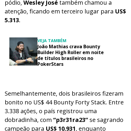
pódio,
Wesley José
também chamou a
atenção, ficando em terceiro lugar para
US$
5.313
.
VEJA TAMBÉM
João Mathias crava Bounty
Builder High Roller em noite
de títulos brasileiros no
PokerStars
Semelhantemente, dois brasileiros fizeram
bonito no US$ 44 Bounty Forty Stack. Entre
3.338 ações, o país registrou uma
dobradinha, com
“p3r31ra23”
se sagrando
campeão para
US$ 10.931
, enquanto