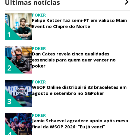
Últimas notícias
POKER
Felipe Ketzer faz semi-FT em valioso Main
Event no Chipre do Norte
1
POKER
Dan Cates revela cinco qualidades
essenciais para quem quer vencer no
poker
2
POKER
WSOP Online distribuirá 33 braceletes em
agosto e setembro no GGPoker
3
POKER
Jamie Schaevel agradece apoio após mesa
final da WSOP 2026: “Eu já venci”
4