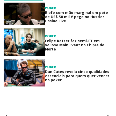
POKER
Blefe com mão marginal em pote
de US$ 50 mil é pego no Hustler
Casino Live
POKER
Felipe Ketzer faz semi-FT em
valioso Main Event no Chipre do
Norte
POKER
Dan Cates revela cinco qualidades
essenciais para quem quer vencer
no poker