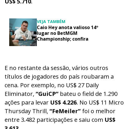
US$ 5.710
.
VEJA TAMBÉM
Caio Hey anota valioso 14º
lugar no BetMGM
Championship; confira
E no restante da sessão, vários outros
títulos de jogadores do país roubaram a
cena. Por exemplo, no US$ 27 Daily
Eliminator,
“GuiCP”
bateu o field de 1.290
ações para levar
US$ 4.226
. No US$ 11 Micro
Thursday Thrill,
“FeMeiler”
foi o melhor
entre 3.482 participações e saiu com
US$
3.613
.