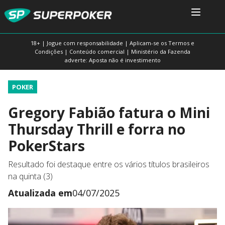
18+ | Jogue com responsabilidade | Aplicam-se os Termos e
Condições | Conteúdo comercial | Ministério da Fazenda
adverte: Aposta não é investimento
POKER
Gregory Fabião fatura o Mini
Thursday Thrill e forra no
PokerStars
Resultado foi destaque entre os vários títulos brasileiros
na quinta (3)
Atualizada em
04/07/2025