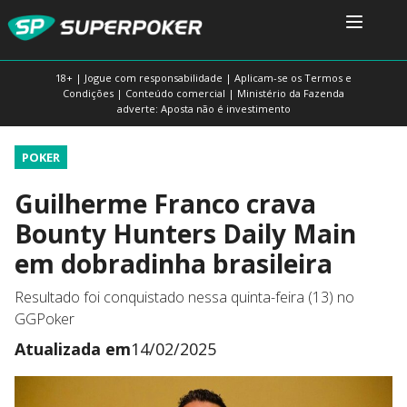
18+ | Jogue com responsabilidade | Aplicam-se os Termos e
Condições | Conteúdo comercial | Ministério da Fazenda
adverte: Aposta não é investimento
POKER
Guilherme Franco crava
Bounty Hunters Daily Main
em dobradinha brasileira
Resultado foi conquistado nessa quinta-feira (13) no
GGPoker
Atualizada em
14/02/2025