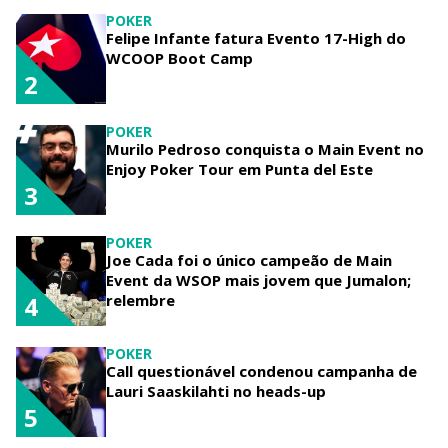
POKER
Felipe Infante fatura Evento 17-High do
WCOOP Boot Camp
2
POKER
Murilo Pedroso conquista o Main Event no
Enjoy Poker Tour em Punta del Este
3
POKER
Joe Cada foi o único campeão de Main
Event da WSOP mais jovem que Jumalon;
relembre
4
POKER
Call questionável condenou campanha de
Lauri Saaskilahti no heads-up
5