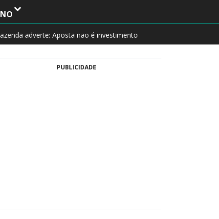
INO
azenda adverte: Aposta não é investimento
PUBLICIDADE