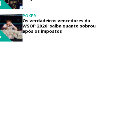
4
POKER
Os verdadeiros vencedores da
WSOP 2026: saiba quanto sobrou
após os impostos
5