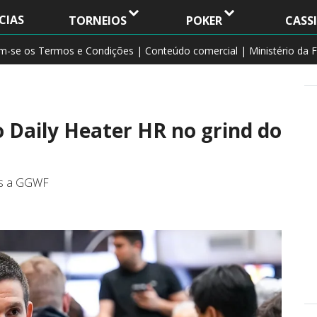
CIAS
TORNEIOS
POKER
CASS
am-se os Termos e Condições | Conteúdo comercial | Ministério da F
 Daily Heater HR no grind do
pós a GGWF