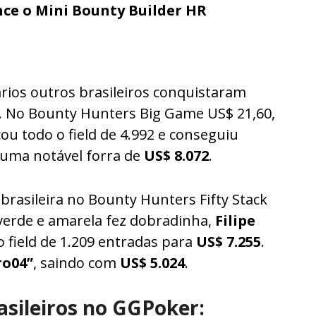
nce o Mini Bounty Builder HR
s
rios outros brasileiros conquistaram
r. No Bounty Hunters Big Game US$ 21,60,
u todo o field de 4.992 e conseguiu
 uma notável forra de
US$ 8.072
.
 brasileira no Bounty Hunters Fifty Stack
 verde e amarela fez dobradinha,
Filipe
 field de 1.209 entradas para
US$ 7.255
.
ro04”
, saindo com
US$ 5.024
.
asileiros no GGPoker: