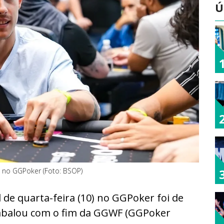
Ú
 no GGPoker (Foto: BSOP)
nd de quarta-feira (10) no GGPoker foi de
 abalou com o fim da GGWF (GGPoker