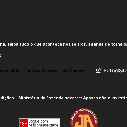
na, saiba tudo o que acontece nos feltros, agenda de torneios
r
rivacidade
|
Política Editorial
|
Ad Choices
dições | Ministério da Fazenda adverte: Aposta não é invest