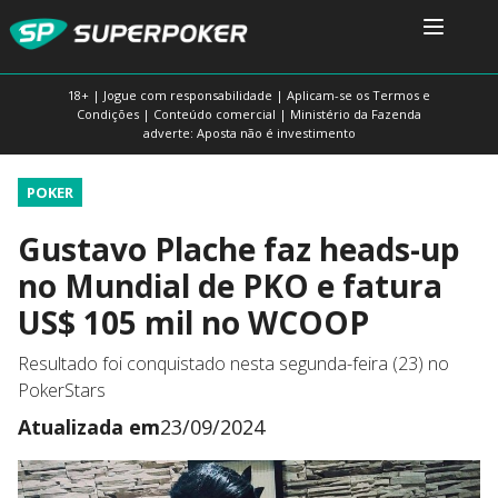
18+ | Jogue com responsabilidade | Aplicam-se os Termos e
Condições | Conteúdo comercial | Ministério da Fazenda
adverte: Aposta não é investimento
POKER
Gustavo Plache faz heads-up
no Mundial de PKO e fatura
US$ 105 mil no WCOOP
Resultado foi conquistado nesta segunda-feira (23) no
PokerStars
Atualizada em
23/09/2024