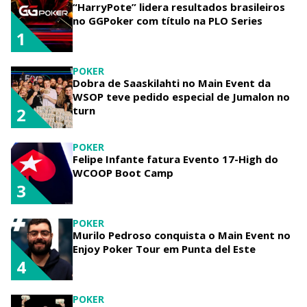
“HarryPote” lidera resultados brasileiros
no GGPoker com título na PLO Series
1
POKER
Dobra de Saaskilahti no Main Event da
WSOP teve pedido especial de Jumalon no
turn
2
POKER
Felipe Infante fatura Evento 17-High do
WCOOP Boot Camp
3
POKER
Murilo Pedroso conquista o Main Event no
Enjoy Poker Tour em Punta del Este
4
POKER