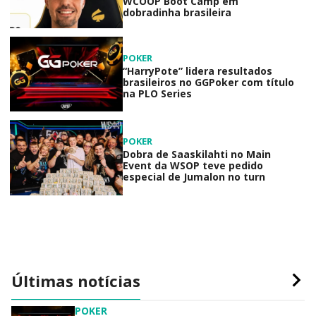
WCOOP Boot Camp em
dobradinha brasileira
POKER
“HarryPote” lidera resultados
brasileiros no GGPoker com título
na PLO Series
POKER
Dobra de Saaskilahti no Main
Event da WSOP teve pedido
especial de Jumalon no turn
Últimas notícias
POKER