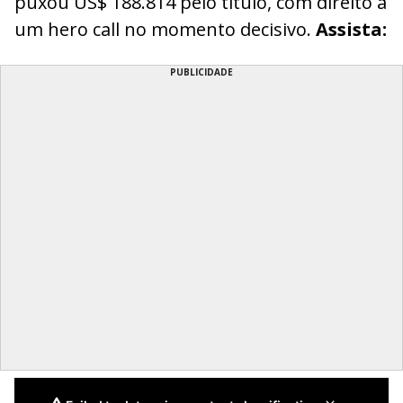
puxou US$ 188.814 pelo título, com direito a
um hero call no momento decisivo.
Assista:
PUBLICIDADE