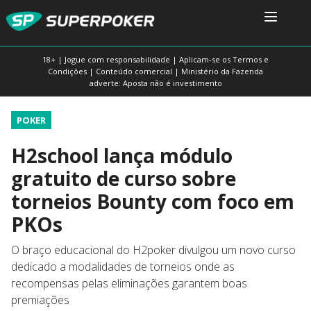
18+ | Jogue com responsabilidade | Aplicam-se os Termos e
Condições | Conteúdo comercial | Ministério da Fazenda
adverte: Aposta não é investimento
POKER
H2school lança módulo
gratuito de curso sobre
torneios Bounty com foco em
PKOs
O braço educacional do H2poker divulgou um novo curso
dedicado a modalidades de torneios onde as
recompensas pelas eliminações garantem boas
premiações