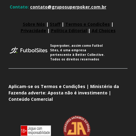
Contato:
contato@gruposuperpoker.com.br
Sobre Nós
|
Staff
|
Termos e Condições
|
Privacidade
|
Política Editorial
|
Ad Choices
Superpoker, assim como Futbol
Sites, é uma empresa
pertencente à Better Collective.
Todos os direitos reservados
Aplicam-se os Termos e Condições | Ministério da
Fazenda adverte: Aposta não é investimento |
Conteúdo Comercial