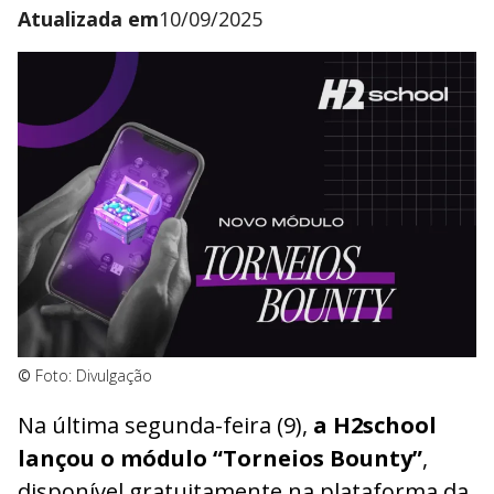
Atualizada em
10/09/2025
©
Foto: Divulgação
Na última segunda-feira (9),
a H2school
lançou o módulo “Torneios Bounty”
,
disponível gratuitamente na plataforma da