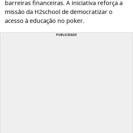
barreiras financeiras. A iniciativa reforça a
missão da H2school de democratizar o
acesso à educação no poker.
PUBLICIDADE