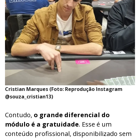
Cristian Marques (Foto: Reprodução Instagram
@souza_cristian13)
Contudo,
o grande diferencial do
módulo é a gratuidade
. Esse é um
conteúdo profissional, disponibilizado sem