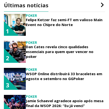
Últimas notícias
POKER
Felipe Ketzer faz semi-FT em valioso Main
Event no Chipre do Norte
1
POKER
Dan Cates revela cinco qualidades
essenciais para quem quer vencer no
poker
2
POKER
WSOP Online distribuirá 33 braceletes em
agosto e setembro no GGPoker
3
POKER
Jamie Schaevel agradece apoio após mesa
final da WSOP 2026: “Eu já venci”