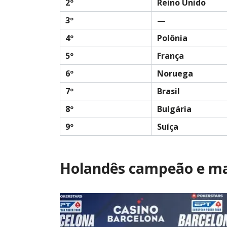
2º
Reino Unido
3º
—
4º
Polônia
5º
França
6º
Noruega
7º
Brasil
8º
Bulgária
9º
Suíça
Holandês campeão e mai