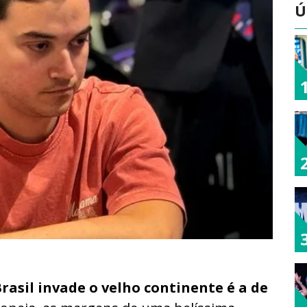
Ú
asil invade o velho continente é a de