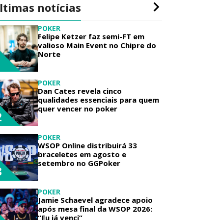
ltimas notícias
POKER
Felipe Ketzer faz semi-FT em
valioso Main Event no Chipre do
Norte
1
POKER
Dan Cates revela cinco
qualidades essenciais para quem
quer vencer no poker
2
POKER
WSOP Online distribuirá 33
braceletes em agosto e
setembro no GGPoker
3
POKER
Jamie Schaevel agradece apoio
após mesa final da WSOP 2026:
“Eu já venci”