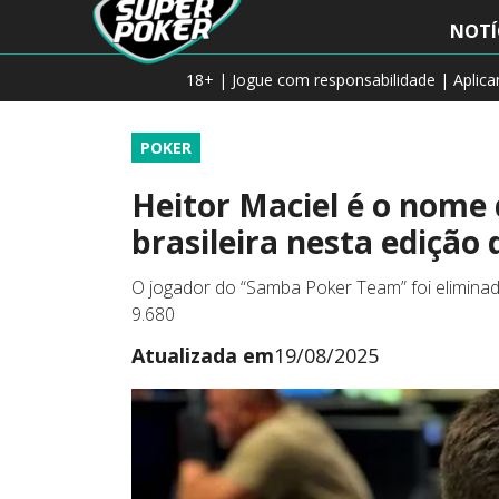
NOTÍ
18+ | Jogue com responsabilidade | Aplic
POKER
Heitor Maciel é o nome 
brasileira nesta edição
O jogador do “Samba Poker Team” foi elimin
9.680
Atualizada em
19/08/2025