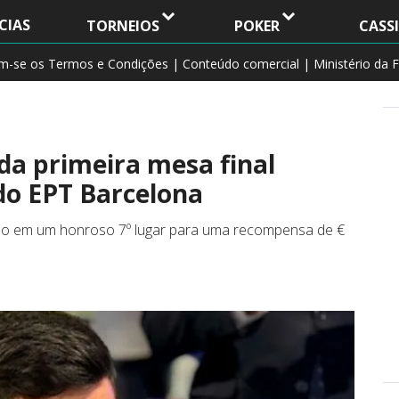
CIAS
TORNEIOS
POKER
CASS
am-se os Termos e Condições | Conteúdo comercial | Ministério da F
da primeira mesa final
 do EPT Barcelona
ado em um honroso 7º lugar para uma recompensa de €