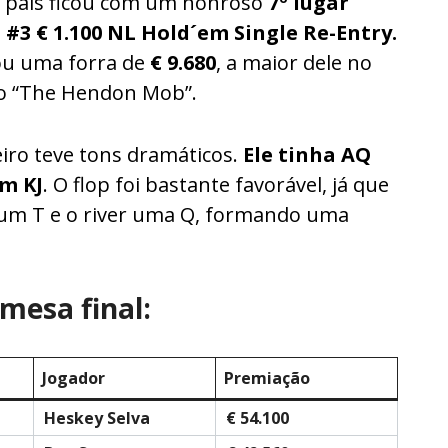
o país ficou com um honroso
7º lugar
 #3 € 1.100 NL Hold´em Single Re-Entry.
ou uma forra de
€ 9.680
, a maior dele no
m o “The Hendon Mob”.
eiro teve tons dramáticos.
Ele tinha AQ
m KJ
. O flop foi bastante favorável, já que
 um T e o river uma Q, formando uma
mesa final:
Jogador
Premiação
Heskey Selva
€ 54.100