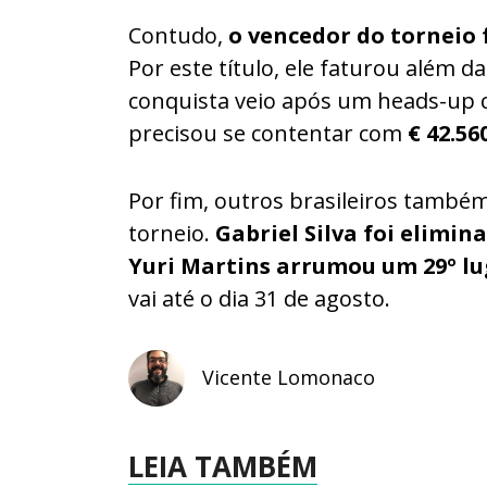
Contudo,
o vencedor do torneio 
Por este título, ele faturou além 
conquista veio após um heads-up c
precisou se contentar com
€ 42.56
Por fim, outros brasileiros tamb
torneio.
Gabriel Silva foi elimin
Yuri Martins arrumou um 29º lu
vai até o dia 31 de agosto.
Vicente Lomonaco
LEIA TAMBÉM