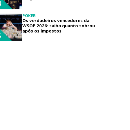
4
POKER
Os verdadeiros vencedores da
WSOP 2026: saiba quanto sobrou
após os impostos
5