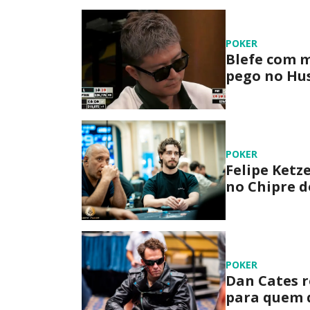
POKER
Blefe com m
pego no Hus
POKER
Felipe Ketz
no Chipre d
POKER
Dan Cates r
para quem 