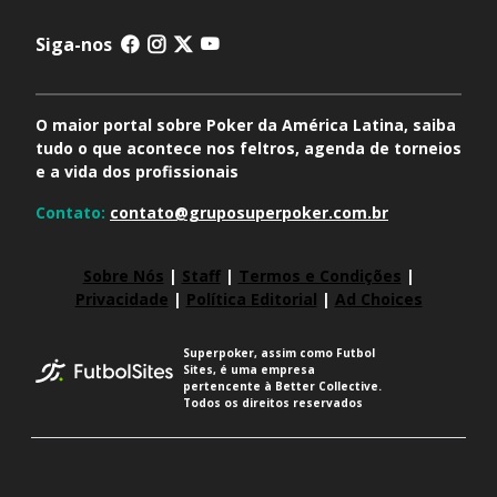
Siga-nos
O maior portal sobre Poker da América Latina, saiba
tudo o que acontece nos feltros, agenda de torneios
e a vida dos profissionais
Contato:
contato@gruposuperpoker.com.br
Sobre Nós
|
Staff
|
Termos e Condições
|
Privacidade
|
Política Editorial
|
Ad Choices
Superpoker, assim como Futbol
Sites, é uma empresa
pertencente à Better Collective.
Todos os direitos reservados