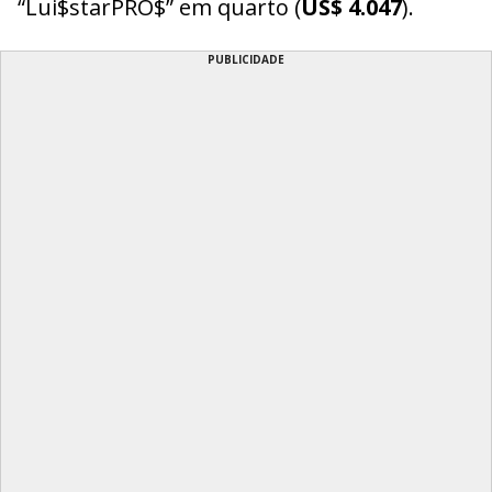
“Lui$starPRO$” em quarto (
US$ 4.047
).
PUBLICIDADE