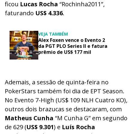
ficou
Lucas Rocha
“Rochinha2011”,
faturando
US$ 4.336
.
VEJA TAMBÉM
Alex Foxen vence o Evento 2
da PGT PLO Series II e fatura
prêmio de US$ 177 mil
Ademais, a sessão de quinta-feira no
PokerStars também foi dia de EPT Season.
No Evento 7-High (US$ 109 NLH Cuatro KO),
outros dois brazucas se destacaram, com
Matheus Cunha
“M Cunha G” em segundo
de 629 (
US$ 9.301
) e
Luís Rocha