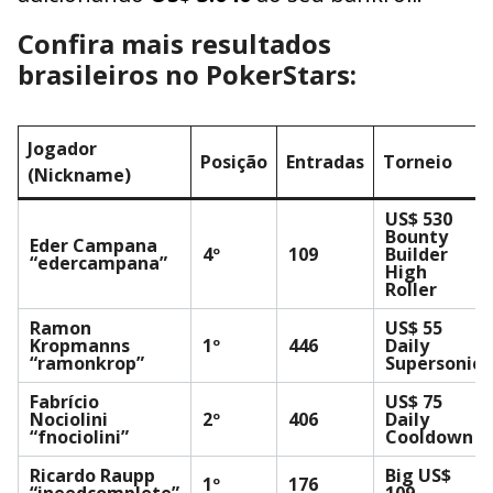
Confira mais resultados
brasileiros no PokerStars:
Jogador
Posição
Entradas
Torneio
(Nickname)
US$ 530
Bounty
Eder Campana
4º
109
Builder
“edercampana”
High
Roller
Ramon
US$ 55
Kropmanns
1º
446
Daily
“ramonkrop”
Supersonic
Fabrício
US$ 75
Nociolini
2º
406
Daily
“fnociolini”
Cooldown
Ricardo Raupp
Big US$
1º
176
“ineedcomplete”
109