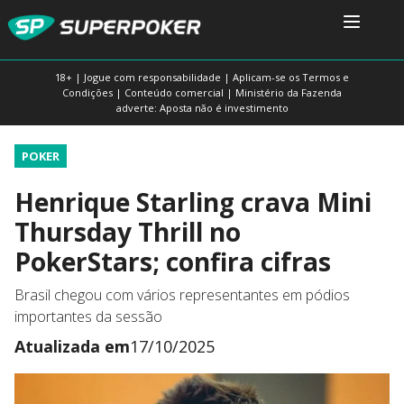
18+ | Jogue com responsabilidade | Aplicam-se os Termos e
Condições | Conteúdo comercial | Ministério da Fazenda
adverte: Aposta não é investimento
POKER
Henrique Starling crava Mini
Thursday Thrill no
PokerStars; confira cifras
Brasil chegou com vários representantes em pódios
importantes da sessão
Atualizada em
17/10/2025