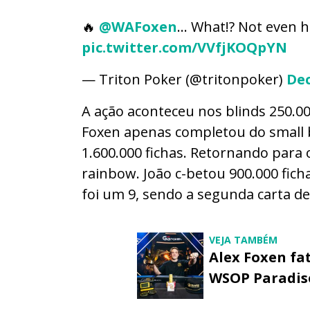
🔥
@WAFoxen
… What!? Not even h
pic.twitter.com/VVfjKOQpYN
— Triton Poker (@tritonpoker)
Dec
A ação aconteceu nos blinds 250.00
Foxen apenas completou do small bl
1.600.000 fichas. Retornando para o 
rainbow. João c-betou 900.000 fich
foi um 9, sendo a segunda carta d
VEJA TAMBÉM
Alex Foxen fa
WSOP Paradise