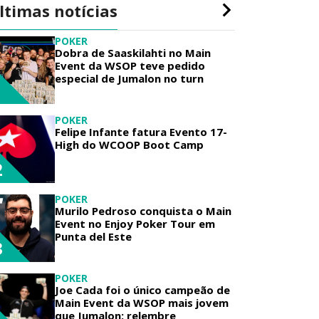
ltimas notícias
POKER
Dobra de Saaskilahti no Main
Event da WSOP teve pedido
especial de Jumalon no turn
1
POKER
Felipe Infante fatura Evento 17-
High do WCOOP Boot Camp
2
POKER
Murilo Pedroso conquista o Main
Event no Enjoy Poker Tour em
Punta del Este
3
POKER
Joe Cada foi o único campeão de
Main Event da WSOP mais jovem
que Jumalon; relembre