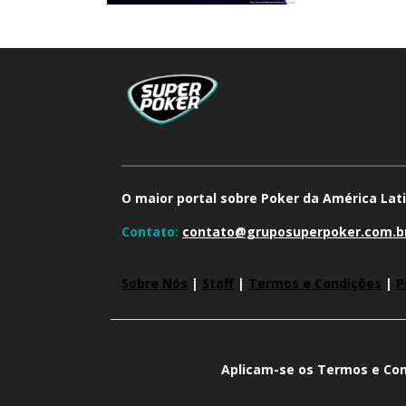
O maior portal sobre Poker da América Lati
Contato:
contato@gruposuperpoker.com.b
Sobre Nós
|
Staff
|
Termos e Condições
|
P
Aplicam-se os Termos e Con