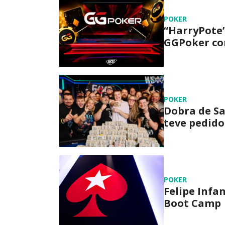
POKER
“HarryPote”
GGPoker com
POKER
Dobra de Sa
teve pedido
POKER
Felipe Infa
Boot Camp