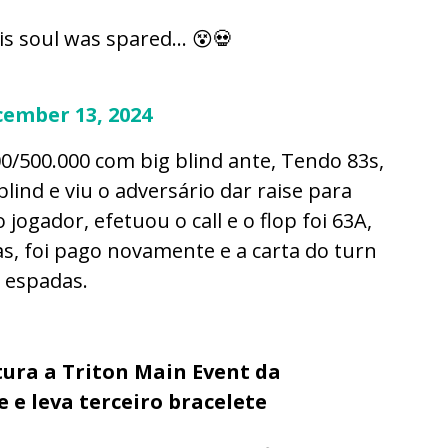
is soul was spared… 😵💀
ember 13, 2024
0/500.000 com big blind ante, Tendo 83s,
ind e viu o adversário dar raise para
jogador, efetuou o call e o flop foi 63A,
as, foi pago novamente e a carta do turn
e espadas.
tura a Triton Main Event da
 e leva terceiro bracelete