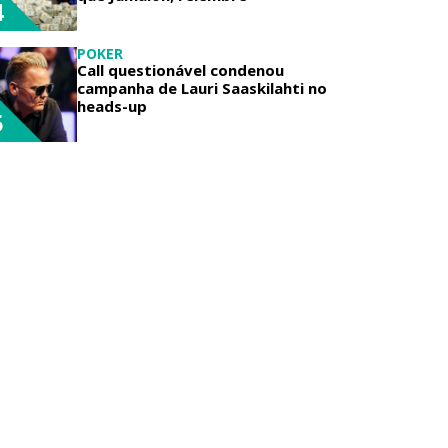
4
POKER
Call questionável condenou
campanha de Lauri Saaskilahti no
heads-up
5