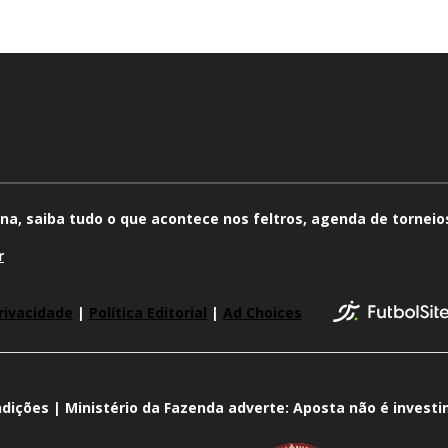
na, saiba tudo o que acontece nos feltros, agenda de torneios
r
rivacidade
|
Política Editorial
|
Ad Choices
dições | Ministério da Fazenda adverte: Aposta não é invest