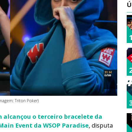
Ú
Imagem: Triton Poker)
n alcançou o terceiro bracelete da
n Main Event da WSOP Paradise
, disputa