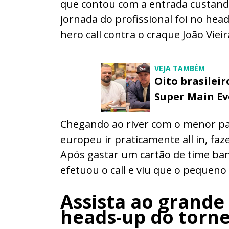
que contou com a entrada custan
jornada do profissional foi no he
hero call contra o craque João Vieir
VEJA TAMBÉM
Oito brasilei
Super Main E
Chegando ao river com o menor par
europeu ir praticamente all in, fa
Após gastar um cartão de time ba
efetuou o call e viu que o pequeno
Assista ao grande 
heads-up do torne