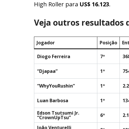
High Roller para
US$ 16.123
.
Veja outros resultados 
Jogador
Posição
En
Diogo Ferreira
7º
36
“Djapaa”
1º
75
“WhyYouRushin”
1º
2.
Luan Barbosa
1º
13
Edson Tsutsumi Jr.
6º
2.
“CrownUpTsu”
João Venturelli