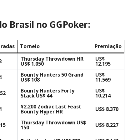
do Brasil no GGPoker:
tradas
Torneio
Premiação
Thursday Throwdown HR
US$
8
US$ 1.050
12.195
Bounty Hunters 50 Grand
US$
4
US$ 108
11.569
Bounty Hunters Forty
US$
252
Stack US$ 44
10.214
¥2.200 Zodiac Last Feast
4
US$ 8.370
Bounty Hyper HR
Thursday Throwdown US$
115
US$ 8.227
150