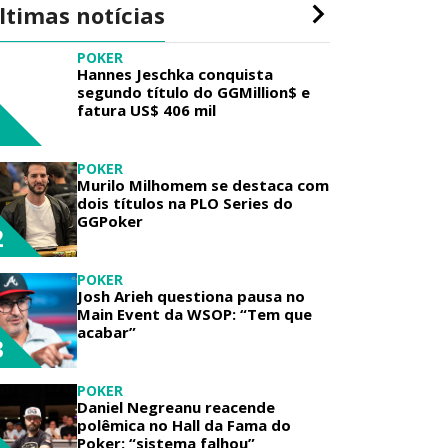
ltimas notícias
POKER
Hannes Jeschka conquista
segundo título do GGMillion$ e
fatura US$ 406 mil
1
POKER
Murilo Milhomem se destaca com
dois títulos na PLO Series do
GGPoker
2
POKER
Josh Arieh questiona pausa no
Main Event da WSOP: “Tem que
acabar”
3
POKER
Daniel Negreanu reacende
polêmica no Hall da Fama do
Poker: “sistema falhou”