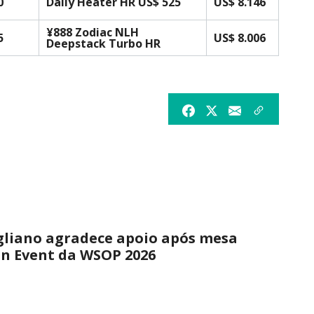
0
Daily Heater HR US$ 525
US$ 8.146
¥888 Zodiac NLH
5
US$ 8.006
Deepstack Turbo HR
gliano agradece apoio após mesa
in Event da WSOP 2026