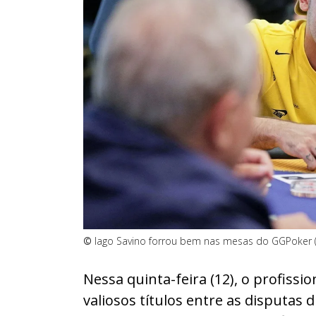
©
Iago Savino forrou bem nas mesas do GGPoker 
Nessa quinta-feira (12), o profiss
valiosos títulos entre as disputas