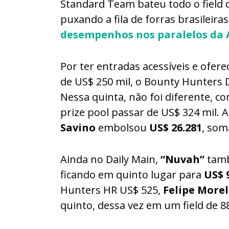
Standard Team bateu todo o field 
puxando a fila de forras brasileira
desempenhos nos paralelos da 
Por ter entradas acessíveis e ofer
de US$ 250 mil, o Bounty Hunters D
Nessa quinta, não foi diferente, co
prize pool passar de US$ 324 mil. 
Savino
embolsou
US$ 26.281
, som
Ainda no Daily Main,
“Nuvah”
tamb
ficando em quinto lugar para
US$ 
Hunters HR US$ 525,
Felipe Morel
quinto, dessa vez em um field de 8