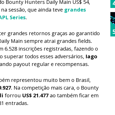
do Bounty Hunters Daily Main US$ 54,
s na sessão, que ainda teve
grandes
APL Series
.
ecer grandes retornos graças ao garantido
aily Main sempre atrai grandes fields.
m 6.528 inscrições registradas, fazendo o
Ao superar todos esses adversários,
Iago
ando payout regular e recompensas.
ém representou muito bem o Brasil,
9.927
. Na competição mais cara, o Bounty
li
forrou
US$ 21.477
ao também ficar em
81 entradas.