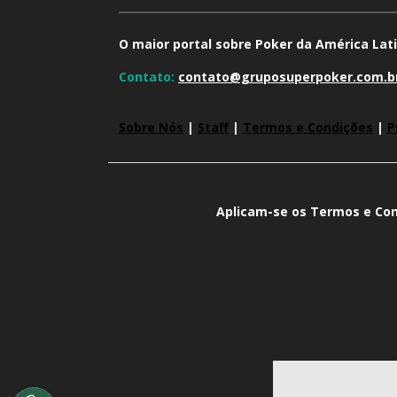
O maior portal sobre Poker da América Lati
Contato:
contato@gruposuperpoker.com.b
Sobre Nós
|
Staff
|
Termos e Condições
|
P
Aplicam-se os Termos e Con